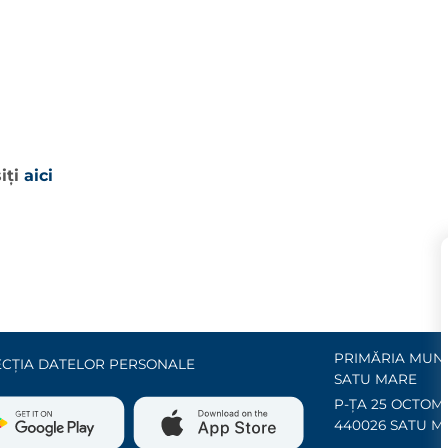
iți
aici
PRIMĂRIA MUNI
CȚIA DATELOR PERSONALE
SATU MARE
P-ȚA 25 OCTOMB
440026 SATU M