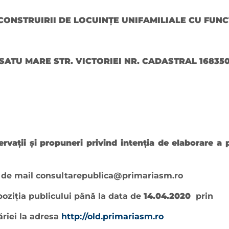
CONSTRUIRII DE LOCUINȚE UNIFAMILIALE CU FU
SATU MARE STR. VICTORIEI NR. CADASTRAL 16835
ervaţii şi propuneri privind intenţia de elaborare a 
a de mail
consultarepublica@primariasm.ro
poziţia publicului până la data de
14.04.
2020
prin
ăriei la adresa
http://old.primariasm.ro