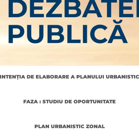
INTENŢIA DE ELABORARE A PLANULUI URBANISTI
FAZA : STUDIU DE OPORTUNITATE
PLAN URBANISTIC ZONAL