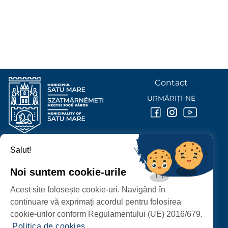
Contact
URMĂRIȚI-NE
Salut!
PRIMĂRIA MUNICIPIULUI
SATU MARE
Noi suntem cookie-urile
P-ȚA 25 OCTOMBRIE, NR. 1 CORP M, 440026 SATU MARE
Acest site folosește cookie-uri. Navigând în
PROTECȚIA DATELOR PERSONALE
continuare vă exprimați acordul pentru folosirea
cookie-urilor conform Regulamentului (UE) 2016/679.
Politica de cookies