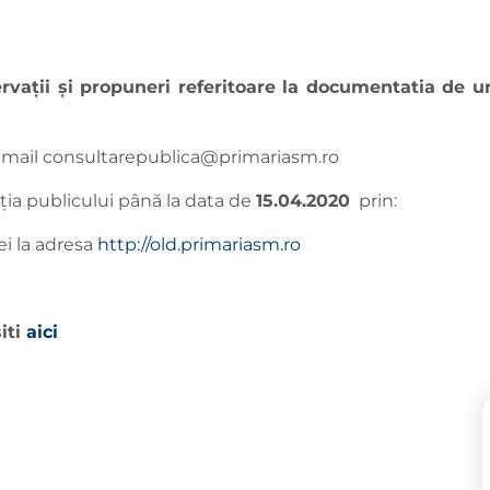
ervaţii şi propuneri referitoare la documentatia de 
 mail
consultarepublica@primariasm.ro
iţia publicului până la data de
15.04.
2020
prin:
ei la adresa
http://old.primariasm.ro
iti
aici