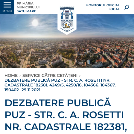
PRIMĂRIA
MONITORUL OFICIAL
MUNICIPIULUI
LOCAL
SATU MARE
MENU
HOME
›
SERVICII CĂTRE CETĂȚENI
›
DEZBATERE PUBLICĂ PUZ - STR. C. A. ROSETTI NR.
CADASTRALE 182381, 4249/5, 4250/18, 184366, 184367,
150402 -29.11.2021
DEZBATERE PUBLICĂ
PUZ - STR. C. A. ROSETTI
NR. CADASTRALE 182381,