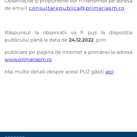
Observaţiile și propunerile vor fi transmise pe adresa
de e
mail
consultarepublica@primariasm.ro
Răspunsul la observaţii va fi pus la dispoziţia
publicului până la data de
24.12.
2022
prin:
publicare pe pagina de internet a primăriei la adresa
www.primariasm.ro
Mai multe detalii despre acest PUZ găsiți
aici