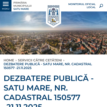
PRIMĂRIA
MONITORUL OFICIAL
MUNICIPIULUI
LOCAL
SATU MARE
MENU
HOME
›
SERVICII CĂTRE CETĂȚENI
›
DEZBATERE PUBLICĂ - SATU MARE, NR. CADASTRAL
150577 -21.11.2025
DEZBATERE PUBLICĂ -
SATU MARE, NR.
CADASTRAL 150577
-21.11.2025