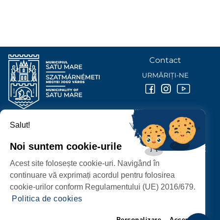
Contact
URMĂRIȚI-NE
Salut!
PRIMĂRIA MUNICIPIULUI
SATU MARE
Noi suntem cookie-urile
P-ȚA 25 OCTOMBRIE, NR. 1 CORP M, 440026 SATU MARE
Acest site folosește cookie-uri. Navigând în
PROTECȚIA DATELOR PERSONALE
continuare vă exprimați acordul pentru folosirea
cookie-urilor conform Regulamentului (UE) 2016/679.
Politica de cookies
Personalizare
Accept