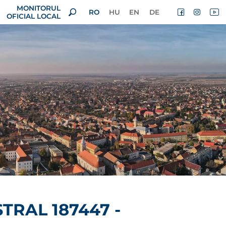
MONITORUL
RO
HU
EN
DE
OFICIAL LOCAL
TRAL 187447 -