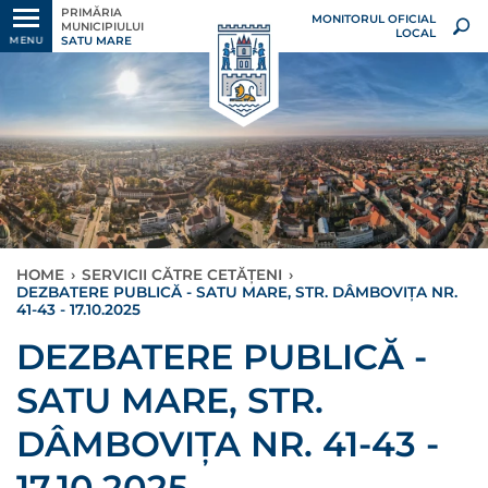
PRIMĂRIA
MONITORUL OFICIAL
MUNICIPIULUI
LOCAL
SATU MARE
MENU
HOME
›
SERVICII CĂTRE CETĂȚENI
›
DEZBATERE PUBLICĂ - SATU MARE, STR. DÂMBOVIȚA NR.
41-43 - 17.10.2025
DEZBATERE PUBLICĂ -
SATU MARE, STR.
DÂMBOVIȚA NR. 41-43 -
17.10.2025