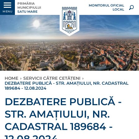
PRIMĂRIA
MONITORUL OFICIAL
MUNICIPIULUI
LOCAL
SATU MARE
MENU
HOME
›
SERVICII CĂTRE CETĂȚENI
›
DEZBATERE PUBLICĂ - STR. AMAȚIULUI, NR. CADASTRAL
189684 - 12.08.2024
DEZBATERE PUBLICĂ -
STR. AMAȚIULUI, NR.
CADASTRAL 189684 -
12.08.2024