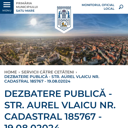
PRIMĂRIA
MONITORUL OFICIAL
MUNICIPIULUI
LOCAL
SATU MARE
MENU
HOME
›
SERVICII CĂTRE CETĂȚENI
›
DEZBATERE PUBLICĂ - STR. AUREL VLAICU NR.
CADASTRAL 185767 - 19.08.02024
DEZBATERE PUBLICĂ -
STR. AUREL VLAICU NR.
CADASTRAL 185767 -
19.08.02024