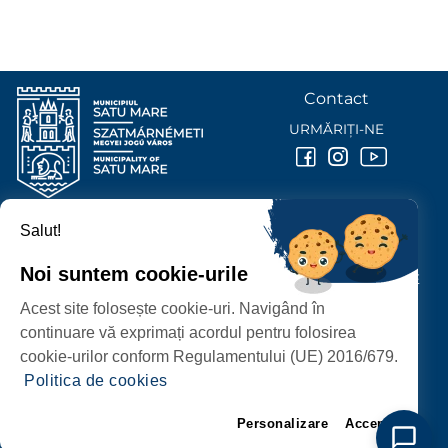
Contact
URMĂRIȚI-NE
Salut!
PRIMĂRIA MUNICIPIULUI
SATU MARE
Noi suntem cookie-urile
P-ȚA 25 OCTOMBRIE, NR. 1 CORP M, 440026 SATU MARE
Acest site folosește cookie-uri. Navigând în
PROTECȚIA DATELOR PERSONALE
continuare vă exprimați acordul pentru folosirea
cookie-urilor conform Regulamentului (UE) 2016/679.
Politica de cookies
Personalizare
Accept