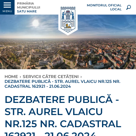
PRIMĂRIA
MONITORUL OFICIAL
MUNICIPIULUI
LOCAL
SATU MARE
MENU
HOME
›
SERVICII CĂTRE CETĂȚENI
›
DEZBATERE PUBLICĂ - STR. AUREL VLAICU NR.125 NR.
CADASTRAL 162921 - 21.06.2024
DEZBATERE PUBLICĂ -
STR. AUREL VLAICU
NR.125 NR. CADASTRAL
162921 - 21.06.2024