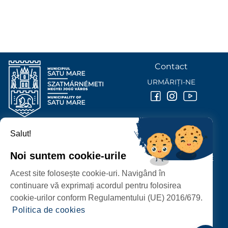
Contact
URMĂRIȚI-NE
Salut!
PRIMĂRIA MUNICIPIULUI
SATU MARE
Noi suntem cookie-urile
P-ȚA 25 OCTOMBRIE, NR. 1 CORP M, 440026 SATU MARE
Acest site folosește cookie-uri. Navigând în
PROTECȚIA DATELOR PERSONALE
continuare vă exprimați acordul pentru folosirea
cookie-urilor conform Regulamentului (UE) 2016/679.
Politica de cookies