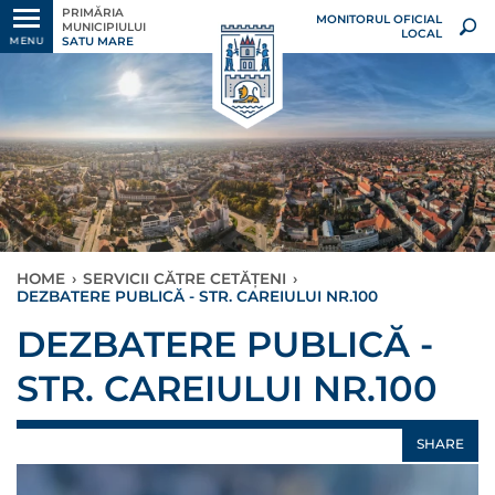
PRIMĂRIA
MONITORUL OFICIAL
MUNICIPIULUI
LOCAL
SATU MARE
MENU
HOME
›
SERVICII CĂTRE CETĂȚENI
›
DEZBATERE PUBLICĂ - STR. CAREIULUI NR.100
DEZBATERE PUBLICĂ -
STR. CAREIULUI NR.100
SHARE