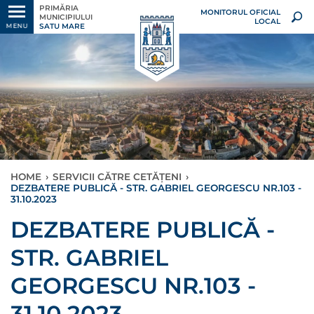
PRIMĂRIA
MONITORUL OFICIAL
MUNICIPIULUI
LOCAL
SATU MARE
MENU
HOME
›
SERVICII CĂTRE CETĂȚENI
›
DEZBATERE PUBLICĂ - STR. GABRIEL GEORGESCU NR.103 -
31.10.2023
DEZBATERE PUBLICĂ -
STR. GABRIEL
GEORGESCU NR.103 -
31.10.2023