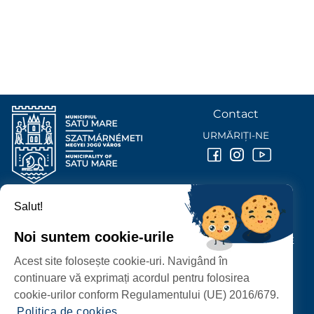
Contact
URMĂRIȚI-NE
Salut!
PRIMĂRIA MUNICIPIULUI
SATU MARE
Noi suntem cookie-urile
P-ȚA 25 OCTOMBRIE, NR. 1 CORP M, 440026 SATU MARE
Acest site folosește cookie-uri. Navigând în
PROTECȚIA DATELOR PERSONALE
continuare vă exprimați acordul pentru folosirea
cookie-urilor conform Regulamentului (UE) 2016/679.
Politica de cookies