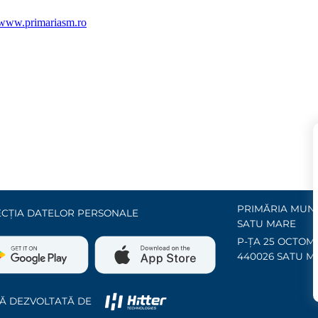
www.primariasm.ro
PRIMĂRIA MUNI
CȚIA DATELOR PERSONALE
SATU MARE
P-ȚA 25 OCTOMB
440026 SATU M
Ă DEZVOLTATĂ DE