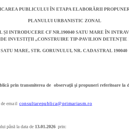
ICAREA PUBLICULUI ÎN ETAPA ELABORĂRII PROPUN
PLANULUI URBANISTIC ZONAL
 ȘI INTRODUCERE CF NR.190040 SATU MARE ÎN INTRA
DE INVESTIȚII ,,CONSTRUIRE TIP-PAVILION DETENȚIE
SATU MARE, STR. GORUNULUI, NR. CADASTRAL 190040
publică prin transmiterea de observaţii şi propuneri referitoare l
 de e
mail
consultarepublica@primariasm.ro
ului până la data de
13.01.
2026
prin: