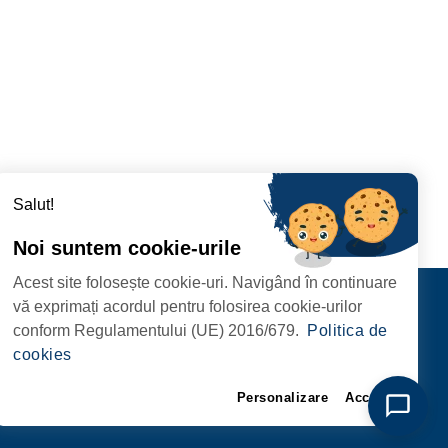
Salut!
Noi suntem cookie-urile
Acest site folosește cookie-uri. Navigând în continuare
CIPIULUI
Contact
vă exprimați acordul pentru folosirea cookie-urilor
URMĂRIȚI-NE
conform Regulamentului (UE) 2016/679.
Politica de
RIE, NR. 1 CORP M,
cookies
ARE
Personalizare
Accept