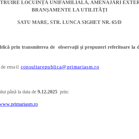
STRUIRE LOCUINȚĂ UNIFAMILIALĂ, AMENAJĂRI EXTER
BRANȘAMENTE LA UTILITĂȚI
SATU MARE, STR. LUNCA SIGHET NR. 65/D
publică prin transmiterea de observaţii şi propuneri referitoare l
 de e
mail
consultarepublica@primariasm.ro
ului până la data de
9.12.
2025
prin:
www.primariasm.ro