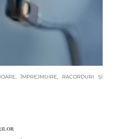
IOARE, ÎMPREJMUIRE, RACORDURI ȘI
ERILOR