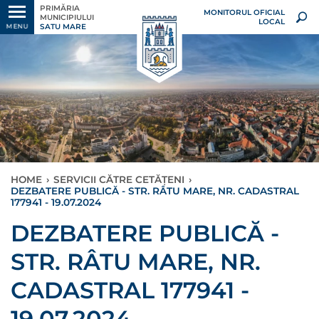
PRIMĂRIA
MONITORUL OFICIAL
MUNICIPIULUI
LOCAL
SATU MARE
MENU
HOME
›
SERVICII CĂTRE CETĂȚENI
›
DEZBATERE PUBLICĂ - STR. RÂTU MARE, NR. CADASTRAL
177941 - 19.07.2024
DEZBATERE PUBLICĂ -
STR. RÂTU MARE, NR.
CADASTRAL 177941 -
19.07.2024