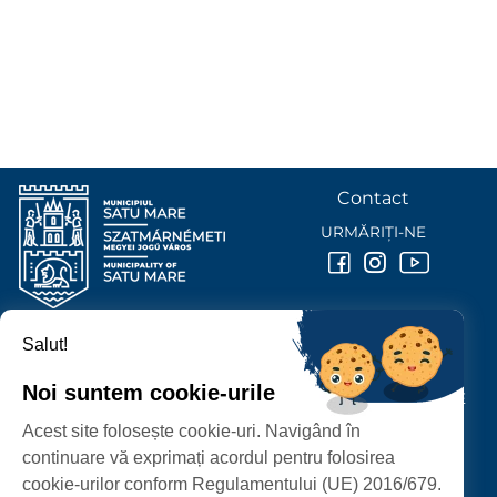
Contact
URMĂRIȚI-NE
Salut!
PRIMĂRIA MUNICIPIULUI
SATU MARE
Noi suntem cookie-urile
P-ȚA 25 OCTOMBRIE, NR. 1 CORP M, 440026 SATU MARE
Acest site folosește cookie-uri. Navigând în
PROTECȚIA DATELOR PERSONALE
continuare vă exprimați acordul pentru folosirea
cookie-urilor conform Regulamentului (UE) 2016/679.