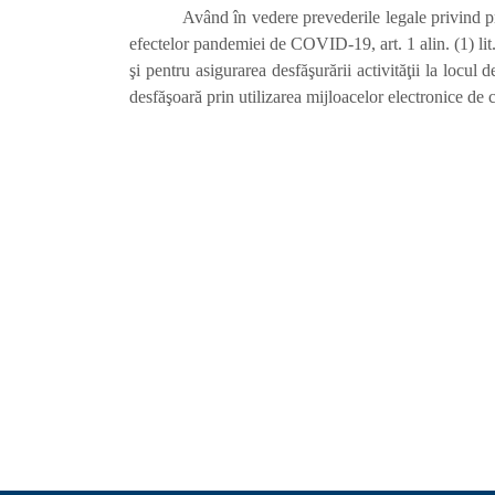
Având în vedere prevederile legale privind pr
efectelor pandemiei de COVID-19, art. 1 alin. (1) li
şi pentru asigurarea desfăşurării activităţii la locu
desfăşoară prin utilizarea mijloacelor electronice de