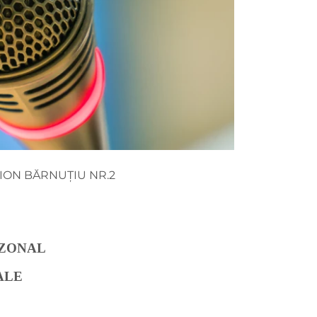
MION BĂRNUȚIU NR.2
 ZONAL
ALE
2