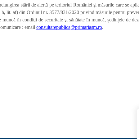
elungirea stării de alertă pe teritoriul României şi măsurile care se apl
t. h, lit. af) din Ordinul nr. 3577/831/2020 privind măsurile pentru p
l de muncă în condiţii de securitate şi sănătate în muncă, ședințele de 
 comunicare : email
consultarepublica@primariasm.ro
.