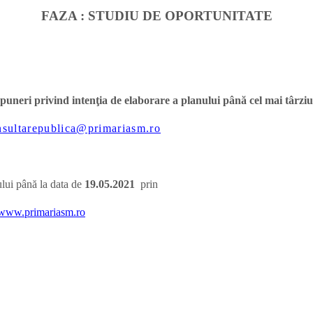
FAZA : STUDIU DE OPORTUNITATE
ropuneri privind intenţia de elaborare a planului până cel mai târzi
nsultarepublica@primariasm.ro
ului până la data de
19.05.
2021
prin
www.primariasm.ro