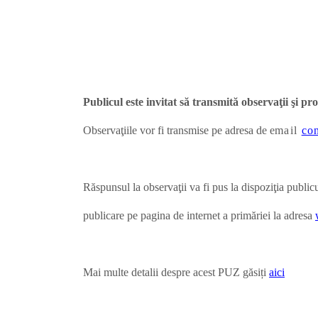
Publicul este invitat să transmită observaţii şi p
Observaţiile vor fi transmise pe adresa de e
mail
co
Răspunsul la observaţii va fi pus la dispoziţia public
publicare pe pagina de internet a primăriei la adresa
Mai multe detalii despre acest PUZ găsiți
aici