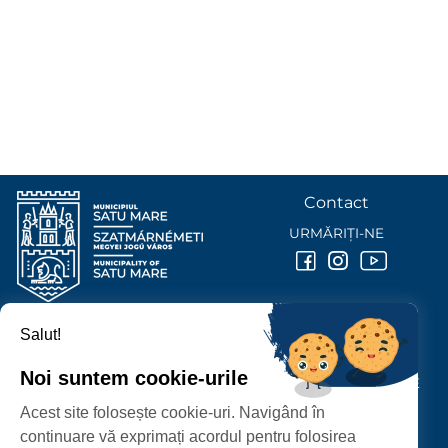
Contact
URMĂRIȚI-NE
Salut!
PRIMĂRIA MUNICIPIULUI
SATU MARE
Noi suntem cookie-urile
P-ȚA 25 OCTOMBRIE, NR. 1 CORP M, 440026 SATU MARE
Acest site folosește cookie-uri. Navigând în
PROTECȚIA DATELOR PERSONALE
continuare vă exprimați acordul pentru folosirea