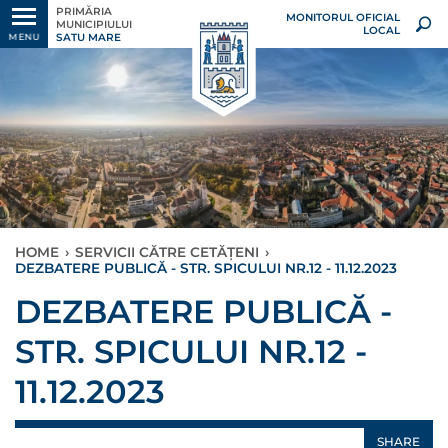
PRIMĂRIA
MONITORUL OFICIAL
MUNICIPIULUI
LOCAL
SATU MARE
MENU
HOME
›
SERVICII CĂTRE CETĂȚENI
›
DEZBATERE PUBLICĂ - STR. SPICULUI NR.12 - 11.12.2023
DEZBATERE PUBLICĂ -
STR. SPICULUI NR.12 -
11.12.2023
SHARE