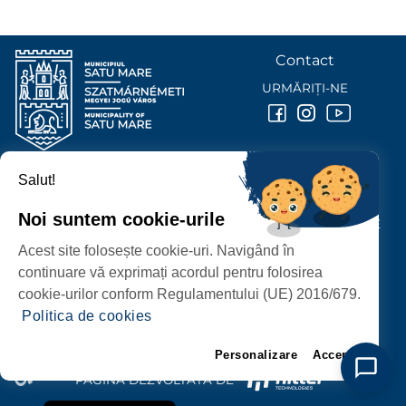
Contact
URMĂRIȚI-NE
Salut!
PRIMĂRIA MUNICIPIULUI
SATU MARE
Noi suntem cookie-urile
P-ȚA 25 OCTOMBRIE, NR. 1 CORP M, 440026 SATU MARE
Acest site folosește cookie-uri. Navigând în
PROTECȚIA DATELOR PERSONALE
continuare vă exprimați acordul pentru folosirea
cookie-urilor conform Regulamentului (UE) 2016/679.
Politica de cookies
Personalizare
Accept
PAGINĂ DEZVOLTATĂ DE