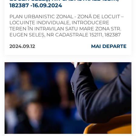
182387 -16.09.2024
PLAN URBANISTIC ZONAL - ZONĂ DE LOCUIT –
LOCUINȚE INDIVIDUALE, INTRODUCERE
TEREN ÎN INTRAVILAN SATU MARE ZONA STR.
EUGEN SELEȘ, NR CADASTRALE 152111, 182387
2024.09.12
MAI DEPARTE