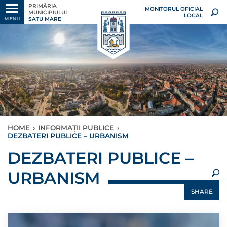
PRIMĂRIA
MONITORUL OFICIAL
MUNICIPIULUI
LOCAL
SATU MARE
MENU
HOME
›
INFORMAȚII PUBLICE
›
DEZBATERI PUBLICE – URBANISM
×
DEZBATERI PUBLICE –
URBANISM
SHARE