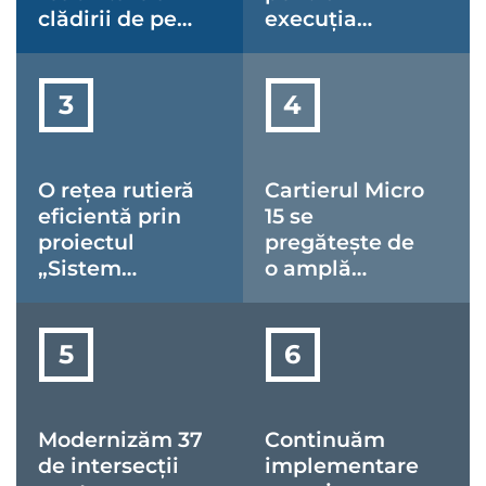
clădirii de pe
execuția
strada
lucrărilor la
Porumbeilor
proiectul
nr. 1
„Pasarela
pietonală și
velo
supraterană
O rețea rutieră
Cartierul Micro
din intersecția
eficientă prin
15 se
Crinul” a intrat
proiectul
pregătește de
într-o nouă
„Sistem
o amplă
etapă
integrat de
transformare!
monitorizare a
traficului și
mobilitate
inteligentă în
Municipiul
Modernizăm 37
Continuăm
Satu Mare”
de intersecții
implementare