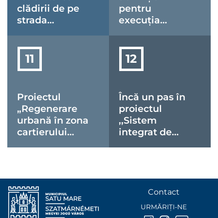
clădirii de pe
pentru
strada
execuția
Porumbeilor
lucrărilor la
nr. 1 avansează
pasarela Crinul
Proiectul
Încă un pas în
„Regenerare
proiectul
urbană în zona
,,Sistem
cartierului
integrat de
Micro 15”, în
monitorizare a
etapa
traficului și
procedurilor
mobilitate
premergătoare
inteligentă în
demarării
Municipiul
Contact
lucrărilor
Satu Mare''
URMĂRIȚI-NE