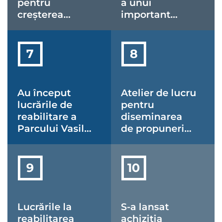
pentru
a unui
creșterea
important
siguranței
proiect cultural
participanților
transfrontalier
la trafic
Au început
Atelier de lucru
lucrările de
pentru
reabilitare a
diseminarea
Parcului Vasile
de propuneri
Lucaciu!
de politici
publice locale
în domeniul
mobilității
urbane
sustenabile
Lucrările la
S-a lansat
reabilitarea
achiziția