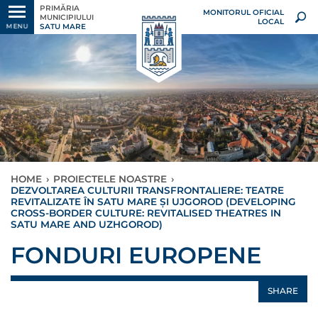
PRIMĂRIA
MONITORUL OFICIAL
MUNICIPIULUI
LOCAL
SATU MARE
MENU
HOME
›
PROIECTELE NOASTRE
›
DEZVOLTAREA CULTURII TRANSFRONTALIERE: TEATRE
REVITALIZATE ÎN SATU MARE ŞI UJGOROD (DEVELOPING
CROSS-BORDER CULTURE: REVITALISED THEATRES IN
SATU MARE AND UZHGOROD)
FONDURI EUROPENE
SHARE