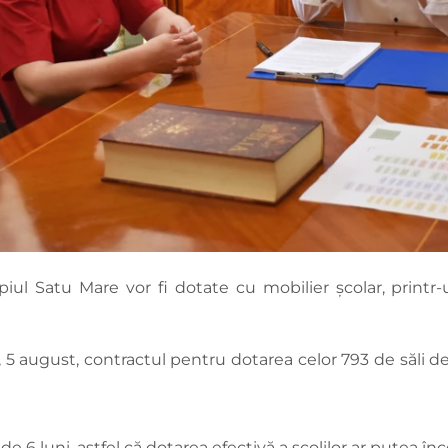
cipiul Satu Mare vor fi dotate cu mobilier școlar, print
 5 august, contractul pentru dotarea celor 793 de săli d
e 6 luni, astfel că dotarea efectivă a școlilor ar putea în