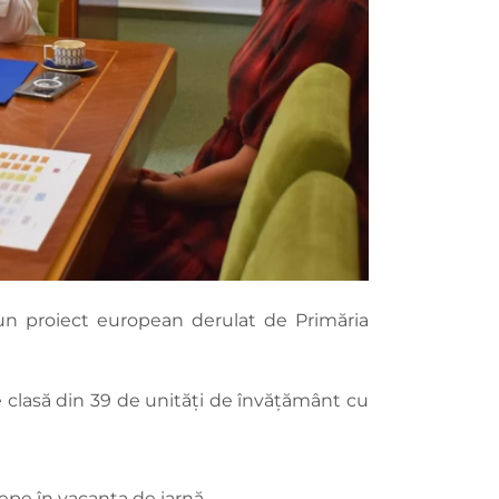
r-un proiect european derulat de Primăria
e clasă din 39 de unități de învățământ cu
cepe în vacanța de iarnă.