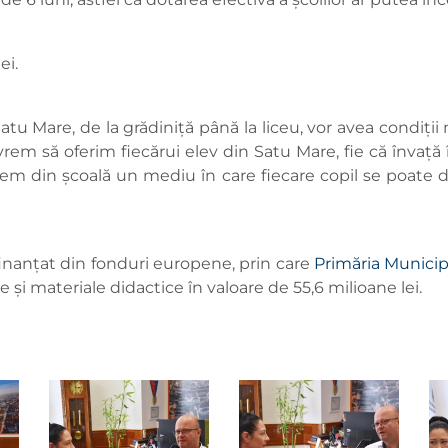
ei.
 Satu Mare, de la grădiniță până la liceu, vor avea condiți
em să oferim fiecărui elev din Satu Mare, fie că învață î
acem din școală un mediu în care fiecare copil se poate d
finanțat din fonduri europene, prin care
Primăria Municip
e și materiale didactice în valoare de 55,6 milioane lei.