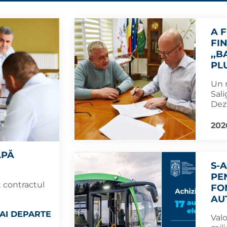
A 
FI
,,
PLU
Un 
Sali
Dezv
202
APĂ
S-
PE
t contractul
FO
AU
AI DEPARTE
Valo