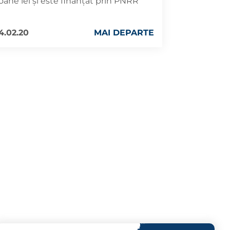
oane lei și este finanțat prin PNRR
4.02.20
MAI DEPARTE