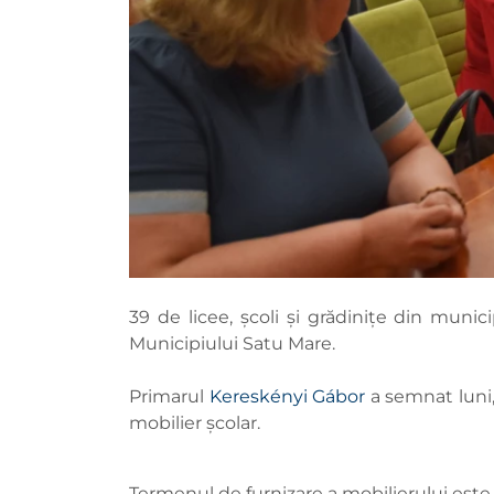
39 de licee, școli și grădinițe din muni
Municipiului Satu Mare.
Primarul
Kereskényi Gábor
a semnat luni,
mobilier școlar.
Termenul de furnizare a mobilierului este d