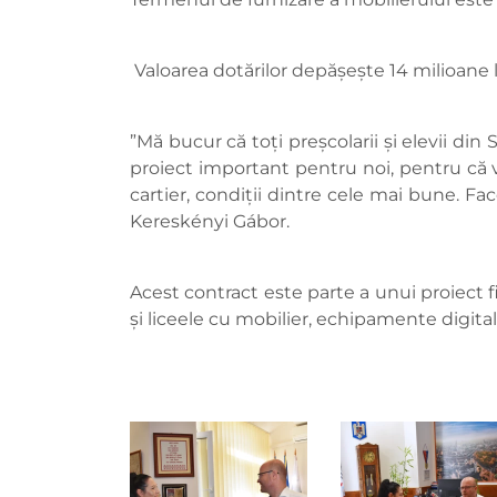
Valoarea dotărilor depășește 14 milioane l
”Mă bucur că toți preșcolarii și elevii din
proiect important pentru noi, pentru că vr
cartier, condiții dintre cele mai bune. F
Kereskényi Gábor.
Acest contract este parte a unui proiect 
și liceele cu mobilier, echipamente digital