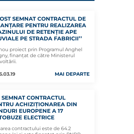
FOST SEMNAT CONTRACTUL DE
NANȚARE PENTRU REALIZAREA
BAZINULUI DE RETENȚIE APE
VIALE PE STRADA FABRICII’’
nou proiect prin Programul Anghel
gny, finanțat de către Ministerul
oltării.
6.03.19
MAI DEPARTE
A SEMNAT CONTRACTUL
NTRU ACHIZIȚIONAREA DIN
NDURI EUROPENE A 17
TOBUZE ELECTRICE
area contractului este de 64.2