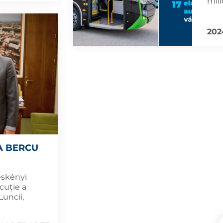
mili
202
A BERCU
eskényi
cuție a
Luncii,