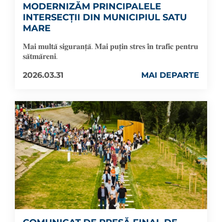
MODERNIZĂM PRINCIPALELE
INTERSECȚII DIN MUNICIPIUL SATU
MARE
𝐌𝐚𝐢 𝐦𝐮𝐥𝐭𝐚̆ 𝐬𝐢𝐠𝐮𝐫𝐚𝐧𝐭̦𝐚̆. 𝐌𝐚𝐢 𝐩𝐮𝐭̦𝐢𝐧 𝐬𝐭𝐫𝐞𝐬 𝐢̂𝐧 𝐭𝐫𝐚𝐟𝐢𝐜 𝐩𝐞𝐧𝐭𝐫𝐮
𝐬𝐚̆𝐭𝐦𝐚̆𝐫𝐞𝐧𝐢.
2026.03.31
MAI DEPARTE