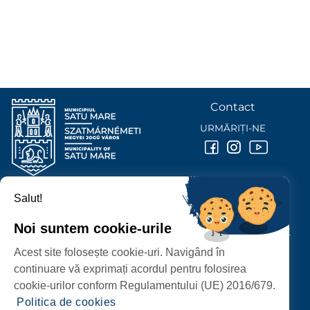
Contact
URMĂRIȚI-NE
Salut!
PRIMĂRIA MUNICIPIULUI
SATU MARE
Noi suntem cookie-urile
P-ȚA 25 OCTOMBRIE, NR. 1 CORP M, 440026 SATU MARE
Acest site folosește cookie-uri. Navigând în
PROTECȚIA DATELOR PERSONALE
continuare vă exprimați acordul pentru folosirea
cookie-urilor conform Regulamentului (UE) 2016/679.
Politica de cookies