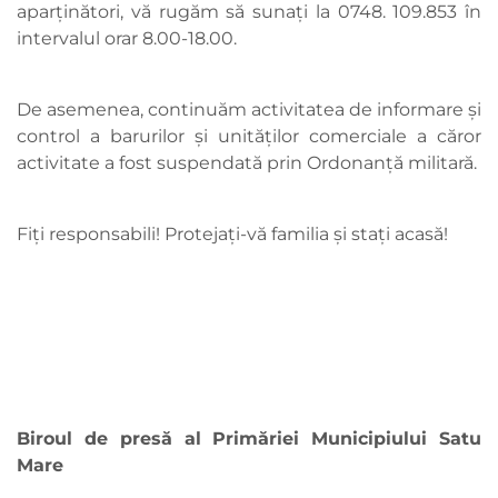
aparținători, vă rugăm să sunați la 0748. 109.853 în
intervalul orar 8.00-18.00.
De asemenea, continuăm activitatea de informare și
control a barurilor și unităților comerciale a căror
activitate a fost suspendată prin Ordonanță militară.
Fiți responsabili! Protejați-vă familia și stați acasă!
Biroul de presă al Primăriei Municipiului Satu
Mare