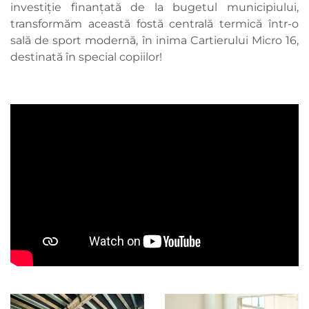
investiție finanțată de la bugetul municipiului,
transformăm această fostă centrală termică într-o
sală de sport modernă, în inima Cartierului Micro 16,
destinată în special copiilor!