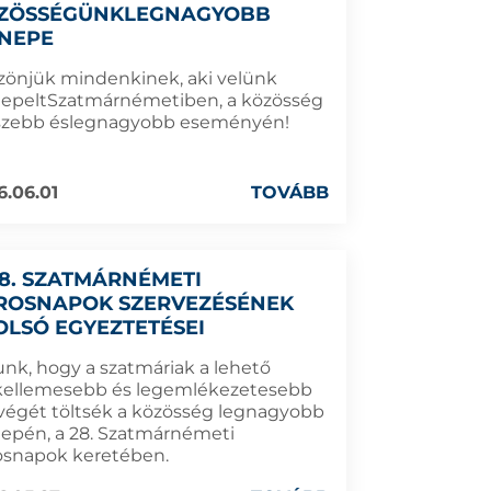
ZÖSSÉGÜNKLEGNAGYOBB
NEPE
zönjük mindenkinek, aki velünk
epeltSzatmárnémetiben, a közösség
szebb éslegnagyobb eseményén!
6.06.01
TOVÁBB
28. SZATMÁRNÉMETI
ROSNAPOK SZERVEZÉSÉNEK
OLSÓ EGYEZTETÉSEI
unk, hogy a szatmáriak a lehető
kellemesebb és legemlékezetesebb
végét töltsék a közösség legnagyobb
epén, a 28. Szatmárnémeti
osnapok keretében.