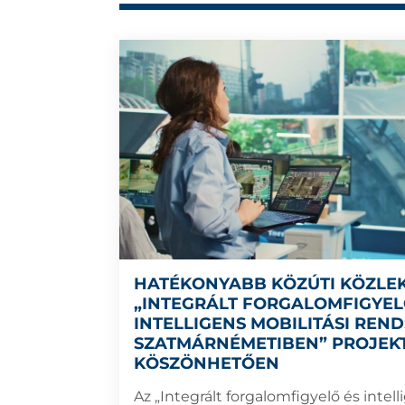
HATÉKONYABB KÖZÚTI KÖZLE
„INTEGRÁLT FORGALOMFIGYEL
INTELLIGENS MOBILITÁSI REN
SZATMÁRNÉMETIBEN” PROJEK
KÖSZÖNHETŐEN
Az „Integrált forgalomfigyelő és intell