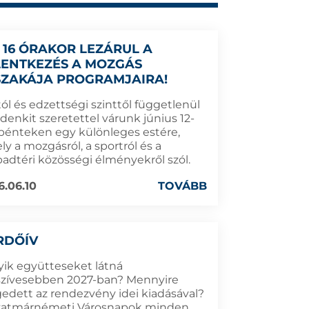
 16 ÓRAKOR LEZÁRUL A
LENTKEZÉS A MOZGÁS
SZAKÁJA PROGRAMJAIRA!
ól és edzettségi szinttől függetlenül
denkit szeretettel várunk június 12-
 pénteken egy különleges estére,
y a mozgásról, a sportról és a
badtéri közösségi élményekről szól.
6.06.10
TOVÁBB
RDŐÍV
yik együtteseket látná
szívesebben 2027-ban? Mennyire
gedett az rendezvény idei kiadásával?
zatmárnémeti Városnapok minden