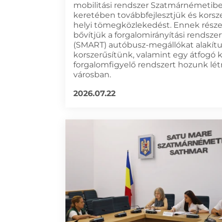
mobilitási rendszer Szatmárnémetibe
keretében továbbfejlesztjük és korsze
helyi tömegközlekedést. Ennek rész
bővítjük a forgalomirányítási rendszert
(SMART) autóbusz-megállókat alakítu
korszerűsítünk, valamint egy átfogó 
forgalomfigyelő rendszert hozunk lét
városban.
2026.07.22