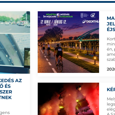
MA
JE
ÉJ
Kort
min
én,
amel
sza
202
KEDÉS AZ
Ő ÉS
KÉ
DSZER
TNEK
Mel
leg
elé
igens
A S