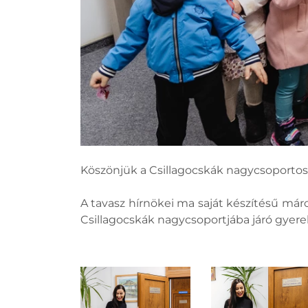
Köszönjük a Csillagocskák nagycsoportos
A tavasz hírnökei ma saját készítésű má
Csillagocskák nagycsoportjába járó gyer