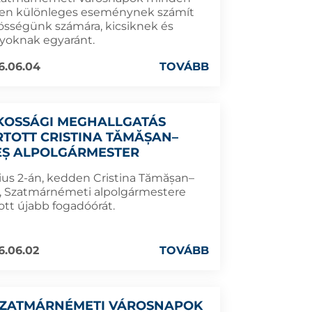
en különleges eseménynek számít
össégünk számára, kicsiknek és
yoknak egyaránt.
6.06.04
TOVÁBB
KOSSÁGI MEGHALLGATÁS
RTOTT CRISTINA TĂMĂȘAN–
IEȘ ALPOLGÁRMESTER
ius 2-án, kedden Cristina Tămășan–
eș, Szatmárnémeti alpolgármestere
ott újabb fogadóórát.
6.06.02
TOVÁBB
SZATMÁRNÉMETI VÁROSNAPOK