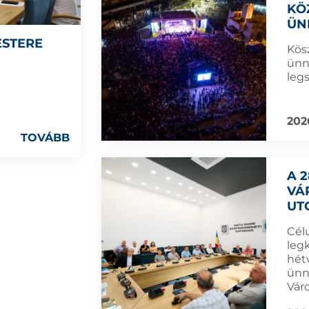
KÖ
ÜN
STERE
Kös
ünn
leg
202
TOVÁBB
A 
VÁ
UT
Cél
leg
hét
ünn
Vár