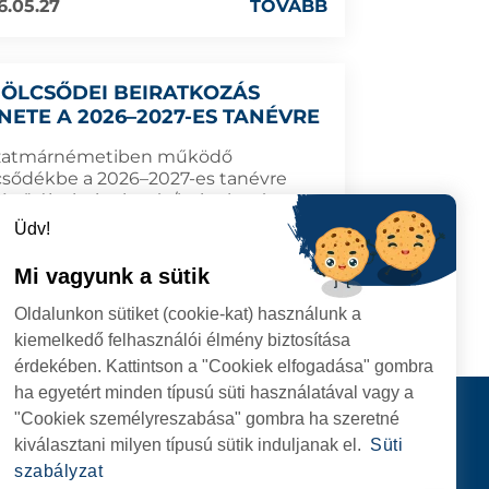
6.05.27
TOVÁBB
BÖLCSŐDEI BEIRATKOZÁS
NETE A 2026–2027-ES TANÉVRE
zatmárnémetiben működő
csődékbe a 2026–2027-es tanévre
énő újra beiratkozás/beiratkozás
mterve.
Üdv!
Mi vagyunk a sütik
6.05.12
TOVÁBB
Oldalunkon sütiket (cookie-kat) használunk a
kiemelkedő felhasználói élmény biztosítása
érdekében. Kattintson a "Cookiek elfogadása" gombra
ha egyetért minden típusú süti használatával vagy a
I
Kapcsolat
"Cookiek személyreszabása" gombra ha szeretné
I HIVATAL
KÖVESSENEK
kiválasztani milyen típusú sütik induljanak el.
Süti
RIE, NR. 1 CORP M,
szabályzat
ARE