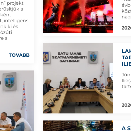
n” projekt
évb
rűsítjük a
köz
eként
nag
, intelligens
nk ki és
202
közúti
re a
LA
TOVÁBB
TA
IL
Jún
Ili
tart
202
A 