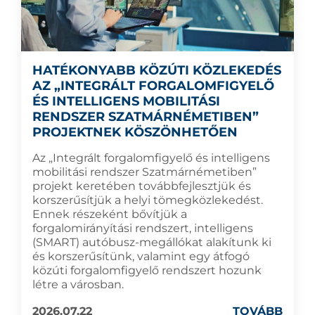
HATÉKONYABB KÖZÚTI KÖZLEKEDÉS
AZ „INTEGRÁLT FORGALOMFIGYELŐ
ÉS INTELLIGENS MOBILITÁSI
RENDSZER SZATMÁRNÉMETIBEN”
PROJEKTNEK KÖSZÖNHETŐEN
Az „Integrált forgalomfigyelő és intelligens
mobilitási rendszer Szatmárnémetiben”
projekt keretében továbbfejlesztjük és
korszerűsítjük a helyi tömegközlekedést.
Ennek részeként bővítjük a
forgalomirányítási rendszert, intelligens
(SMART) autóbusz-megállókat alakítunk ki
és korszerűsítünk, valamint egy átfogó
közúti forgalomfigyelő rendszert hozunk
létre a városban.
2026.07.22
TOVÁBB