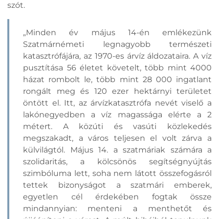
szót.
„Minden év május 14-én emlékezünk
Szatmárnémeti legnagyobb természeti
katasztrófájára, az 1970-es árvíz áldozataira. A víz
pusztítása 56 életet követelt, több mint 4000
házat rombolt le, több mint 28 000 ingatlant
rongált meg és 120 ezer hektárnyi területet
öntött el. Itt, az árvízkatasztrófa nevét viselő a
lakónegyedben a víz magassága elérte a 2
métert. A közúti és vasúti közlekedés
megszakadt, a város teljesen el volt zárva a
külvilágtól. Május 14. a szatmáriak számára a
szolidaritás, a kölcsönös segítségnyújtás
szimbóluma lett, soha nem látott összefogásról
tettek bizonyságot a szatmári emberek,
egyetlen cél érdekében fogtak össze
mindannyian: menteni a menthetőt és