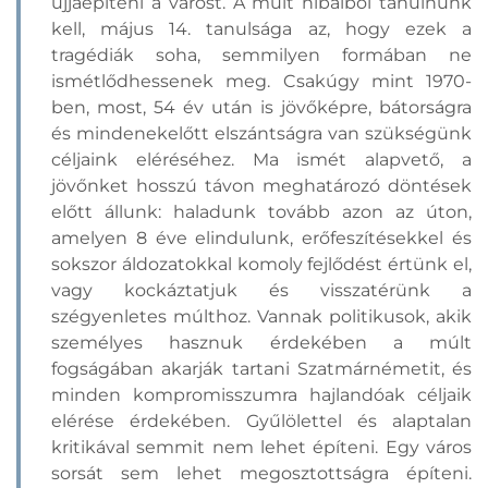
újjáépíteni a várost. A múlt hibáiból tanulnunk
kell, május 14. tanulsága az, hogy ezek a
tragédiák soha, semmilyen formában ne
ismétlődhessenek meg. Csakúgy mint 1970-
ben, most, 54 év után is jövőképre, bátorságra
és mindenekelőtt elszántságra van szükségünk
céljaink eléréséhez. Ma ismét alapvető, a
jövőnket hosszú távon meghatározó döntések
előtt állunk: haladunk tovább azon az úton,
amelyen 8 éve elindulunk, erőfeszítésekkel és
sokszor áldozatokkal komoly fejlődést értünk el,
vagy kockáztatjuk és visszatérünk a
szégyenletes múlthoz. Vannak politikusok, akik
személyes hasznuk érdekében a múlt
fogságában akarják tartani Szatmárnémetit, és
minden kompromisszumra hajlandóak céljaik
elérése érdekében. Gyűlölettel és alaptalan
kritikával semmit nem lehet építeni. Egy város
sorsát sem lehet megosztottságra építeni.