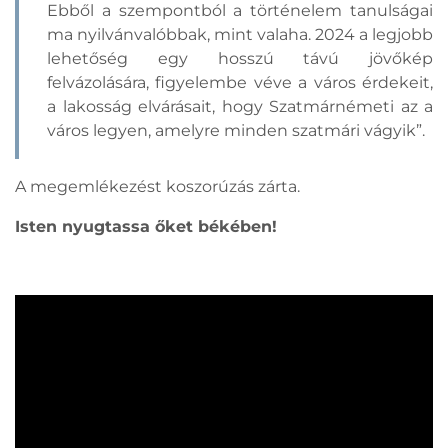
Ebből a szempontból a történelem tanulságai
ma nyilvánvalóbbak, mint valaha. 2024 a legjobb
lehetőség egy hosszú távú jövőkép
felvázolására, figyelembe véve a város érdekeit,
a lakosság elvárásait, hogy Szatmárnémeti az a
város legyen, amelyre minden szatmári vágyik”.
A megemlékezést koszorúzás zárta.
Isten nyugtassa őket békében!