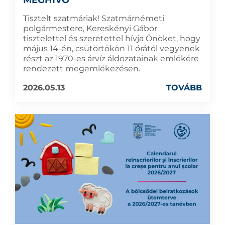
MEGHÍVÓ
Tisztelt szatmáriak! Szatmárnémeti
polgármestere, Kereskényi Gábor
tisztelettel és szeretettel hívja Önöket, hogy
május 14-én, csütörtökön 11 órától vegyenek
részt az 1970-es árvíz áldozatainak emlékére
rendezett megemlékezésen.
2026.05.13
TOVÁBB