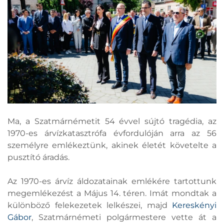
Ma, a Szatmárnémetit 54 évvel sújtó tragédia, az
1970-es árvízkatasztrófa évfordulóján arra az 56
személyre emlékeztünk, akinek életét követelte a
pusztító áradás.
Az 1970-es árvíz áldozatainak emlékére tartottunk
megemlékezést a Május 14. téren. Imát mondtak a
különböző felekezetek lelkészei, majd
Kereskényi
Gábor
, Szatmárnémeti polgármestere vette át a