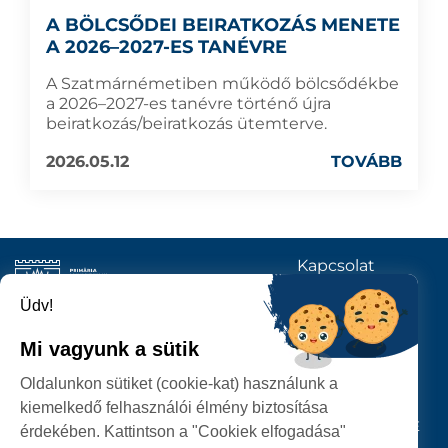
A BÖLCSŐDEI BEIRATKOZÁS MENETE
A 2026–2027-ES TANÉVRE
A Szatmárnémetiben működő bölcsődékbe
a 2026–2027-es tanévre történő újra
beiratkozás/beiratkozás ütemterve.
2026.05.12
TOVÁBB
Kapcsolat
KÖVESSENEK
Üdv!
Mi vagyunk a sütik
SZATMÁRNÉMETI
Oldalunkon sütiket (cookie-kat) használunk a
POLGÁRMESTERI HIVATAL
kiemelkedő felhasználói élmény biztosítása
P-ȚA 25 OCTOMBRIE, NR. 1 CORP M, 440026 SATU MARE
érdekében. Kattintson a "Cookiek elfogadása"