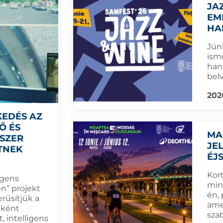
JA
EM
HA
Jún
ism
han
bel
202
KEDÉS AZ
Ő ÉS
MA
DSZER
JE
TNEK
ÉJ
Kort
igens
min
n” projekt
én,
rűsítjük a
amel
eként
sza
, intelligens