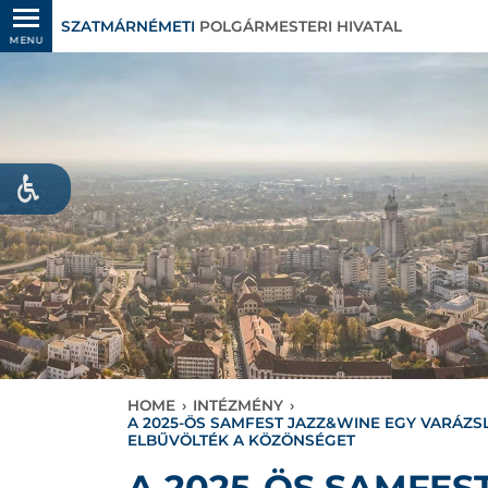
SZATMÁRNÉMETI
POLGÁRMESTERI HIVATAL
MENU
HOME
›
INTÉZMÉNY
›
A 2025-ÖS SAMFEST JAZZ&WINE EGY VARÁZS
ELBŰVÖLTÉK A KÖZÖNSÉGET
A 2025-ÖS SAMFES