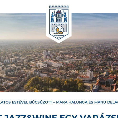
LATOS ESTÉVEL BÚCSÚZOTT – MARA HALUNGA ÉS MANU DELA
T JAZZ&WINE EGY VARÁZS