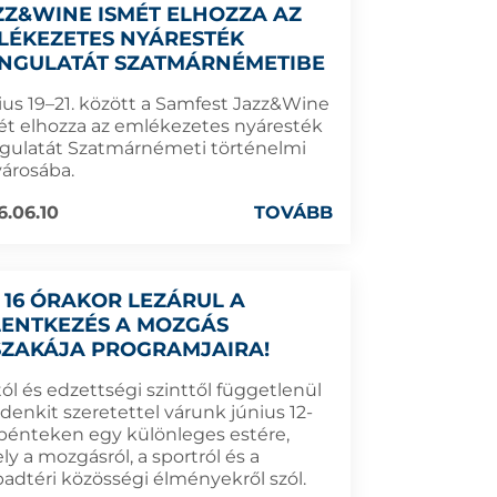
ZZ&WINE ISMÉT ELHOZZA AZ
LÉKEZETES NYÁRESTÉK
NGULATÁT SZATMÁRNÉMETIBE
ius 19–21. között a Samfest Jazz&Wine
ét elhozza az emlékezetes nyáresték
gulatát Szatmárnémeti történelmi
városába.
6.06.10
TOVÁBB
 16 ÓRAKOR LEZÁRUL A
LENTKEZÉS A MOZGÁS
SZAKÁJA PROGRAMJAIRA!
ól és edzettségi szinttől függetlenül
denkit szeretettel várunk június 12-
 pénteken egy különleges estére,
y a mozgásról, a sportról és a
badtéri közösségi élményekről szól.