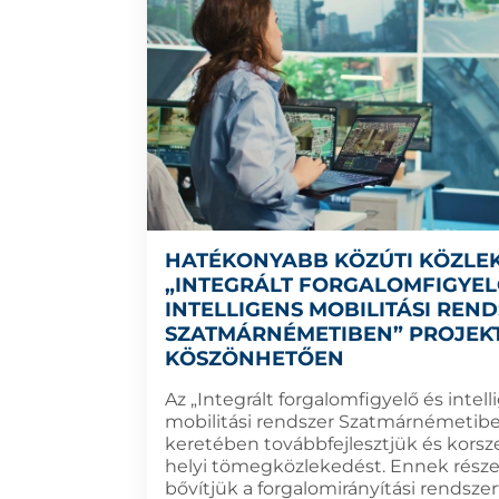
HATÉKONYABB KÖZÚTI KÖZLE
„INTEGRÁLT FORGALOMFIGYEL
INTELLIGENS MOBILITÁSI REN
SZATMÁRNÉMETIBEN” PROJEK
KÖSZÖNHETŐEN
Az „Integrált forgalomfigyelő és intell
mobilitási rendszer Szatmárnémetibe
keretében továbbfejlesztjük és korsze
helyi tömegközlekedést. Ennek rész
bővítjük a forgalomirányítási rendszert