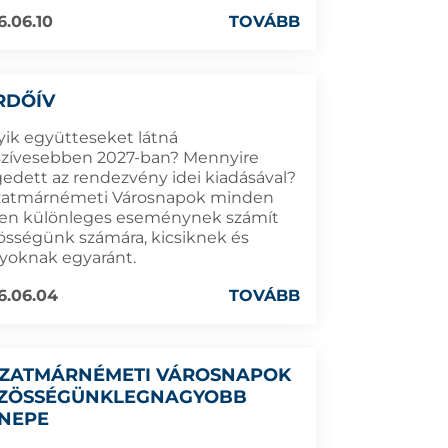
6.06.10
TOVÁBB
RDŐÍV
yik együtteseket látná
szívesebben 2027-ban? Mennyire
gedett az rendezvény idei kiadásával?
zatmárnémeti Városnapok minden
en különleges eseménynek számít
össégünk számára, kicsiknek és
yoknak egyaránt.
6.06.04
TOVÁBB
SZATMÁRNÉMETI VÁROSNAPOK
ZÖSSÉGÜNKLEGNAGYOBB
NEPE