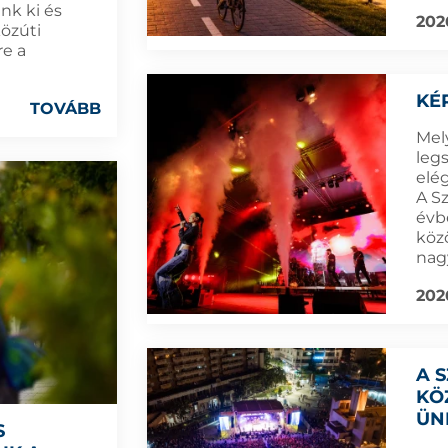
nk ki és
202
közúti
re a
KÉ
TOVÁBB
Mel
leg
elé
A S
évb
köz
nag
202
A 
KÖ
ÜN
S