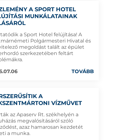
ZLEMÉNY A SPORT HOTEL
LÚJÍTÁSI MUNKÁLATAINAK
LÁSÁRÓL
tatódik a Sport Hotel felújítása! A
tmárnémeti Polgármesteri Hivatal és
vitelező megoldást talált az épület
erhordó szerkezetében feltárt
blémákra.
6.07.06
TOVÁBB
RSZERŰSÍTIK A
KSZENTMÁRTONI VÍZMŰVET
rták az Apaserv Rt. székhelyén a
uházás megvalósításáról szóló
rződést, azaz hamarosan kezdetét
eti a munka.