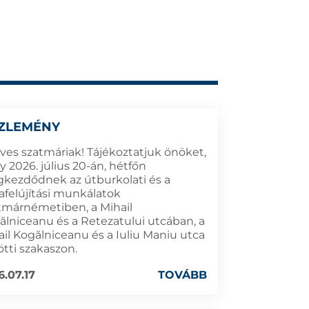
ZLEMÉNY
ves szatmáriak! Tájékoztatjuk önöket,
 2026. július 20-án, hétfőn
kezdődnek az útburkolati és a
dafelújítási munkálatok
tmárnémetiben, a Mihail
ălniceanu és a Retezatului utcában, a
ail Kogălniceanu és a Iuliu Maniu utca
ötti szakaszon.
6.07.17
TOVÁBB