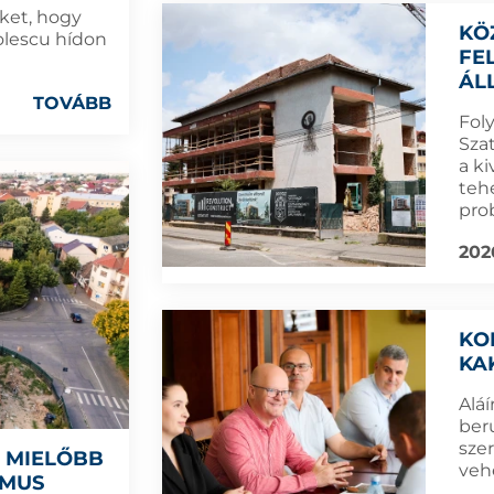
öket, hogy
KÖ
olescu hídon
FE
ÁL
TOVÁBB
Foly
Sza
a ki
teh
pro
202
KO
KA
Aláí
ber
sze
L MIELŐBB
veh
ZMUS