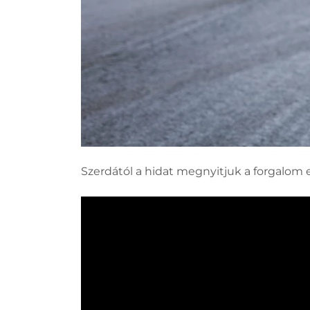
Szerdától a hidat megnyitjuk a forgalom el