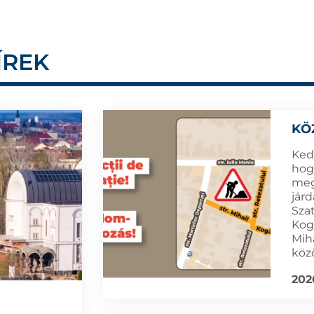
ÍREK
KÖ
Ked
hogy
meg
jár
Sza
Kog
Mih
köz
202