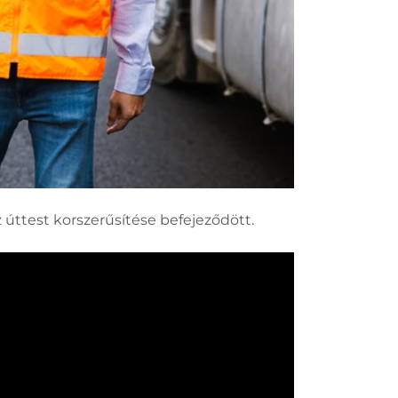
z úttest korszerűsítése befejeződött.