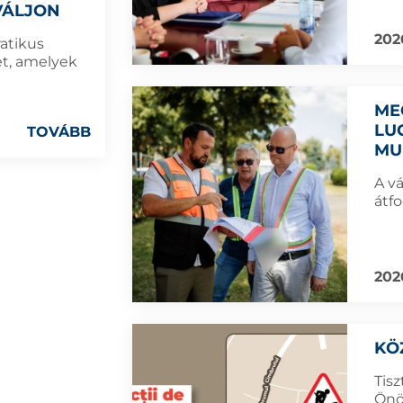
VÁLJON
202
atikus
t, amelyek
ME
LU
TOVÁBB
MU
A v
átfo
202
KÖ
Tisz
Önö