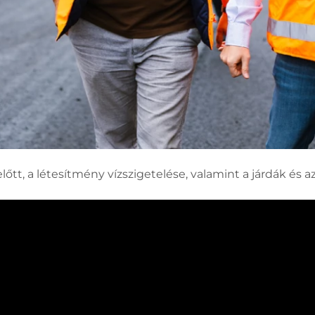
őtt, a létesítmény vízszigetelése, valamint a járdák és a