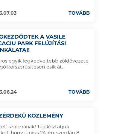
6.07.03
TOVÁBB
GKEZDŐDTEK A VASILE
CACIU PARK FELÚJÍTÁSI
NKÁLATAI!
áros egyik legkedveltebb zöldövezete
gó korszerűsítésen esik át.
6.06.24
TOVÁBB
ZÉRDEKŰ KÖZLEMÉNY
telt szatmáriak! Tájékoztatjuk
ket, hogy június 24-én, szerdán 8