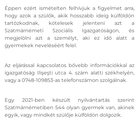
Éppen ezért ismételten felhívjuk a figyelmet arra,
hogy azok a szülők, akik hosszabb ideig külföldön
tartózkodnak, kötelesek jelenteni azt a
Szatmárnémeti Szociális Igazgatóságon, és
megjelölni azt a személyt, aki ez idő alatt a
gyermekek neveléséért felel.
Az eljárással kapcsolatos bővebb információkkal az
igazgatóság Ilişeşti utca 4. szám alatti székhelyén,
vagy a 0748-109853-as telefonszámon szolgálnak.
Egy 2021-ben készült nyilvántartás szerint
Szatmárnémetiben 544 olyan gyermek van, akinek
egyik, vagy mindkét szülője külföldön dolgozik.