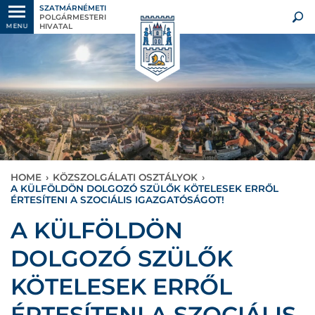
SZATMÁRNÉMETI
POLGÁRMESTERI
HIVATAL
MENU
HOME
›
KÖZSZOLGÁLATI OSZTÁLYOK
›
A KÜLFÖLDÖN DOLGOZÓ SZÜLŐK KÖTELESEK ERRŐL
ÉRTESÍTENI A SZOCIÁLIS IGAZGATÓSÁGOT!
A KÜLFÖLDÖN
DOLGOZÓ SZÜLŐK
KÖTELESEK ERRŐL
ÉRTESÍTENI A SZOCIÁLIS