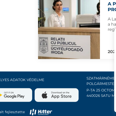
A 
PR
A L
a h
regi
202
SZATMÁRNÉMET
LYES ADATOK VÉDELME
POLGÁRMESTER
P-ȚA 25 OCTOMB
440026 SATU M
lt fejlesztette