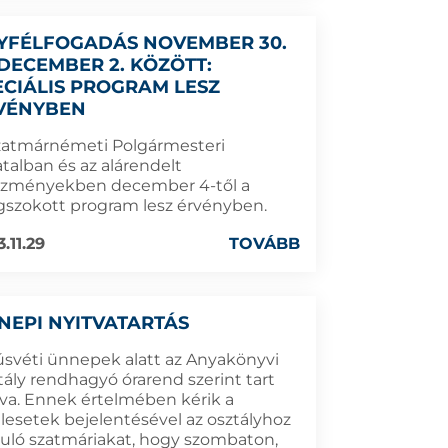
YFÉLFOGADÁS NOVEMBER 30.
 DECEMBER 2. KÖZÖTT:
ECIÁLIS PROGRAM LESZ
VÉNYBEN
zatmárnémeti Polgármesteri
talban és az alárendelt
ézményekben december 4-től a
szokott program lesz érvényben.
.11.29
TOVÁBB
NEPI NYITVATARTÁS
úsvéti ünnepek alatt az Anyakönyvi
tály rendhagyó órarend szerint tart
tva. Ennek értelmében kérik a
álesetek bejelentésével az osztályhoz
duló szatmáriakat, hogy szombaton,