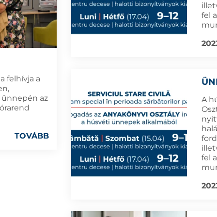
ille
fel
mun
202
 felhívja a
ÜN
en,
y ünnepén az
A h
 órarend
Osz
nyi
hal
TOVÁBB
for
ille
fel
mun
202