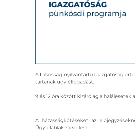
A Lakosság-nyilvántartó Igazgatóság értes
tartanak ügyfélfogadást:
9 és 12 óra között kizárólag a halálesete
A házasságkötéseket az előjegyzésekn
Ügyfélablak zárva lesz.