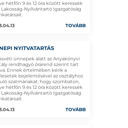
tve hétfőn 9 és 12 óra között keressék
 a Lakosság-Nyílvántartó Igazgatóság
katársait.
3.04.13
TOVÁBB
NEPI NYITVATARTÁS
úsvéti ünnepek alatt az Anyakönyvi
tály rendhagyó órarend szerint tart
tva. Ennek értelmében kérik a
álesetek bejelentésével az osztályhoz
duló szatmáriakat, hogy szombaton,
tve hétfőn 9 és 12 óra között keressék
 a Lakosság-Nyílvántartó Igazgatóság
katársait.
3.04.13
TOVÁBB