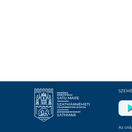
SZEMÉ
Az olda