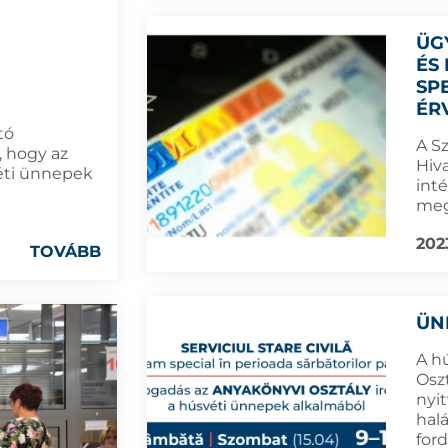
ÜG
ÉS
SP
ÉR
tó
A S
, hogy az
Hiva
véti ünnepek
int
meg
2023
TOVÁBB
ÜN
A h
Osz
nyi
hal
for