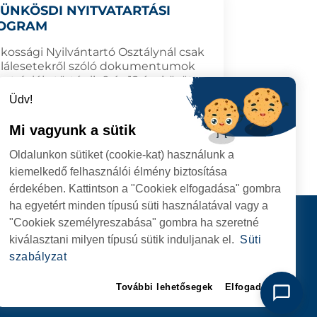
PÜNKÖSDI NYITVATARTÁSI
OGRAM
akossági Nyilvántartó Osztálynál csak
alálesetekről szóló dokumentumok
sztrációja történik 9 és 12 óra között.
Üdv!
Mi vagyunk a sütik
1.06.18
TOVÁBB
Oldalunkon sütiket (cookie-kat) használunk a
kiemelkedő felhasználói élmény biztosítása
érdekében. Kattintson a "Cookiek elfogadása" gombra
ha egyetért minden típusú süti használatával vagy a
I
Kapcsolat
"Cookiek személyreszabása" gombra ha szeretné
I HIVATAL
KÖVESSENEK
kiválasztani milyen típusú sütik induljanak el.
Süti
RIE, NR. 1 CORP M,
szabályzat
ARE
További lehetősegek
Elfogadom