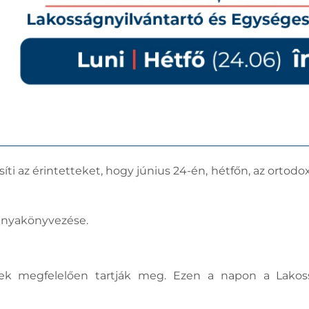
íti az érintetteket, hogy június 24-én, hétfőn, az ortod
k anyakönyvezése.
ek megfelelően tartják meg. Ezen a napon a Lakos