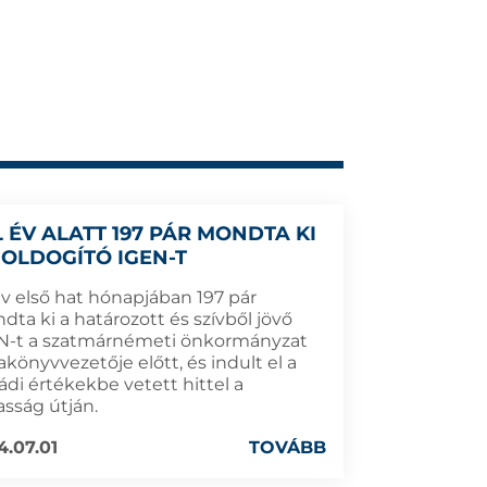
L ÉV ALATT 197 PÁR MONDTA KI
BOLDOGÍTÓ IGEN-T
év első hat hónapjában 197 pár
ta ki a határozott és szívből jövő
N-t a szatmárnémeti önkormányzat
könyvvezetője előtt, és indult el a
ádi értékekbe vetett hittel a
asság útján.
4.07.01
TOVÁBB