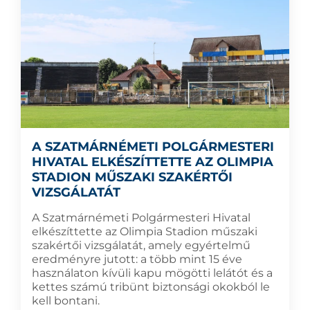
A SZATMÁRNÉMETI POLGÁRMESTERI
HIVATAL ELKÉSZÍTTETTE AZ OLIMPIA
STADION MŰSZAKI SZAKÉRTŐI
VIZSGÁLATÁT
A Szatmárnémeti Polgármesteri Hivatal
elkészíttette az Olimpia Stadion műszaki
szakértői vizsgálatát, amely egyértelmű
eredményre jutott: a több mint 15 éve
használaton kívüli kapu mögötti lelátót és a
kettes számú tribünt biztonsági okokból le
kell bontani.