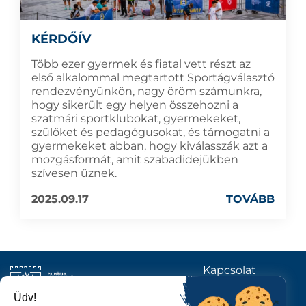
KÉRDŐÍV
Több ezer gyermek és fiatal vett részt az
első alkalommal megtartott Sportágválasztó
rendezvényünkön, nagy öröm számunkra,
hogy sikerült egy helyen összehozni a
szatmári sportklubokat, gyermekeket,
szülőket és pedagógusokat, és támogatni a
gyermekeket abban, hogy kiválasszák azt a
mozgásformát, amit szabadidejükben
szívesen űznek.
2025.09.17
TOVÁBB
Kapcsolat
KÖVESSENEK
Üdv!