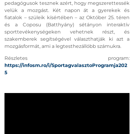
pedagógusok tesznek azért, hogy megszerettessék
velük a mozgást. Két napon át a gyerekek és
fiatalok – szüleik kísértében – az Október 25. téren
és a Coposu (Batthyány) sétányon interaktív
sporttevékenységeken vehetnek részt, és
szakemberek segítségével választhatják ki azt a
mozgásformát, ami a legtesthezállóbb számukra.
Részletes program:
https://infosm.ro/i/SportagvalasztoProgramja202
5