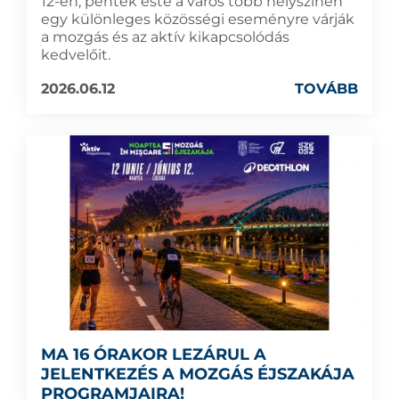
12-én, péntek este a város több helyszínén
egy különleges közösségi eseményre várják
a mozgás és az aktív kikapcsolódás
kedvelőit.
2026.06.12
TOVÁBB
MA 16 ÓRAKOR LEZÁRUL A
JELENTKEZÉS A MOZGÁS ÉJSZAKÁJA
PROGRAMJAIRA!