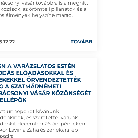
arácsonyi vásár továbbra is a meghitt
lkozások, az örömteli pillanatok és a
ös élmények helyszíne marad.
5.12.22
TOVÁBB
EN A VARÁZSLATOS ESTÉN
ODÁS ELŐADÁSOKKAL ÉS
EKEKKEL ÖRVENDEZTETTÉK
G A SZATMÁRNÉMETI
RÁCSONYI VÁSÁR KÖZÖNSÉGÉT
FELLÉPŐK
ott ünnepeket kívánunk
denkinek, és szeretettel várunk
denkit december 26-án, pénteken,
kor Lavinia Zaha és zenekara lép
padra.