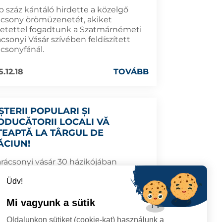
b száz kántáló hirdette a közelgő
ácsony örömüzenetét, akiket
retettel fogadtunk a Szatmárnémeti
csonyi Vásár szívében feldíszített
ácsonyfánál.
.12.18
TOVÁBB
ȘTERII POPULARI ȘI
ODUCĂTORII LOCALI VĂ
TEAPTĂ LA TÂRGUL DE
ĂCIUN!
arácsonyi vásár 30 házikójában
művesek és helyi termelők egyedi,
Üdv!
yományos kézzel készített
tékákkal és finomságokkal várnak.
Mi vagyunk a sütik
.12.10
TOVÁBB
Oldalunkon sütiket (cookie-kat) használunk a