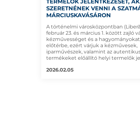
TERMELŐK JELENTKEZÉSÉT, AK
SZERETNÉNEK VENNI A SZATM
MÁRCIUSKAVÁSÁRON
A történelmi városközpontban (Liberăţ
február 23. és március 1. között zajló v
kézművességet és a hagyományokat 
előtérbe, ezért várjuk a kézművesek,
iparművészek, valamint az autentiku
termékeket előállító helyi termelők j
2026.02.05