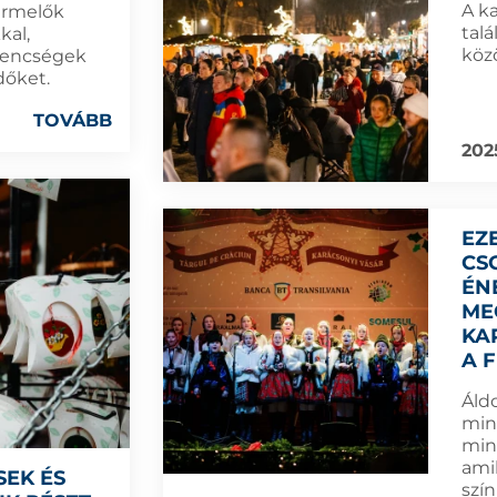
A k
ermelők
talá
kal,
köz
nyencségek
dőket.
TOVÁBB
202
EZ
CS
ÉN
ME
KA
A 
Áld
min
min
ami
SEK ÉS
szín