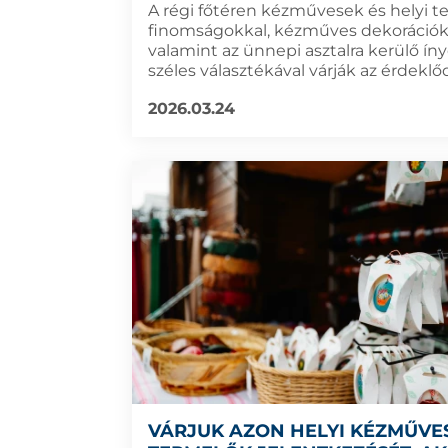
A régi főtéren kézművesek és helyi t
finomságokkal, kézműves dekorációk
valamint az ünnepi asztalra kerülő í
széles választékával várják az érdeklő
2026.03.24
VÁRJUK AZON HELYI KÉZMŰVE