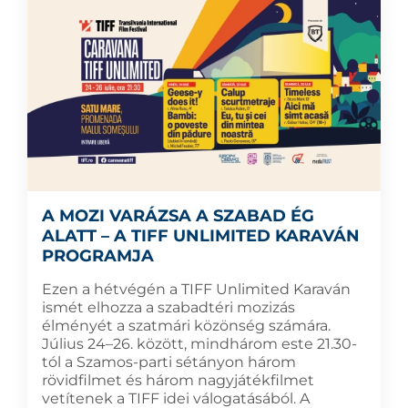
A MOZI VARÁZSA A SZABAD ÉG
ALATT – A TIFF UNLIMITED KARAVÁN
PROGRAMJA
Ezen a hétvégén a TIFF Unlimited Karaván
ismét elhozza a szabadtéri mozizás
élményét a szatmári közönség számára.
Július 24–26. között, mindhárom este 21.30-
tól a Szamos-parti sétányon három
rövidfilmet és három nagyjátékfilmet
vetítenek a TIFF idei válogatásából. A