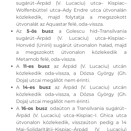
sugárút–Árpád (V. Lucaciu) utca– Kispiac–
Wolfenbüttel utca–Ady Endre utca útvonalán
közlekedik, majd folytatja a megszokott
útvonalát az Aquastar felé, oda-vissza.
Az
5-ös busz
a Golescu híd–Transilvania
sugárút–Árpád (V. Lucaciu) utca–Kispiac–
Honvéd (Unirii) sugárút útvonalon halad, majd
a megszokott útvonalon közlekedik a
Metamob felé, oda-vissza.
A
11-es busz
az Árpád (V. Lucaciu) utcán
közlekedik oda-vissza, a Dózsa György (Gh.
Doja) utcai megállót nem érinti.
A
14-es busz
az Árpád (V. Lucaciu) utcán
közlekedik oda-vissza, a Dózsa György (Gh.
Doja) utcai megállót nem érinti.
A
16-os busz
odaúton a Transilvania sugárút–
Árpád (V. Lucaciu) utca–Kispiac–I. Ghica utca
útvonalon közlekedik, visszaúton pedig a 14
Mai–Solidarității–Kispiac–Árpád (V. Lucaciu)