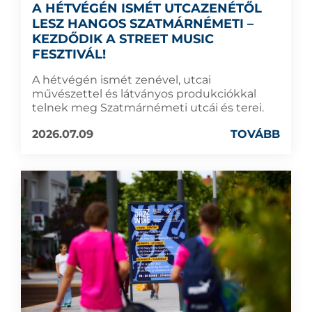
A HÉTVÉGÉN ISMÉT UTCAZENÉTŐL
LESZ HANGOS SZATMÁRNÉMETI –
KEZDŐDIK A STREET MUSIC
FESZTIVÁL!
A hétvégén ismét zenével, utcai
művészettel és látványos produkciókkal
telnek meg Szatmárnémeti utcái és terei.
2026.07.09
TOVÁBB