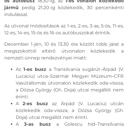
ös autóbusz
18.30-ig, az
1-es vonalon közlekedő
jármű
pedig 21.20-ig közlekedik, 30 percenkénti
indulással.
Az útvonal módosítások az 1-es, 2-es, 3-as, 5-ös, 11-es,
12-es, 14-es, 15-ös és 16-os autóbuszokat érintik.
December 1-jén, 10 és 13.30 óra között több járat a
megszokottól eltérő útvonalon közlekedik a
nemzeti ünnep rendezvényei miatt:
Az
1-es busz
a Transilvania sugárút–Árpád (V.
Lucaciu) utca–Szatmár Megyei Múzeum–CFR
Vasútállomás útvonalon közlekedik oda-vissza,
a Dózsa György (Gh. Doja) utcai megállót nem
érinti.
A
2-es busz
az Árpád (V. Lucaciu) utcán
közlekedik oda-vissza, a Dózsa György (Gh.
Doja) utcai megállót nem érinti.
A
3-as busz
a Golescu híd–Transilvania