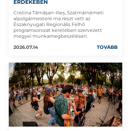
ÉRDEKÉBEN
Cristina Tămășan–Ilieș, Szatmárnémeti
alpolgármestere ma részt vett az
Északnyugati Regionális Felhő
programsorozat keretében szervezett
megyei munkamegbeszélésen.
2026.07.14
TOVÁBB