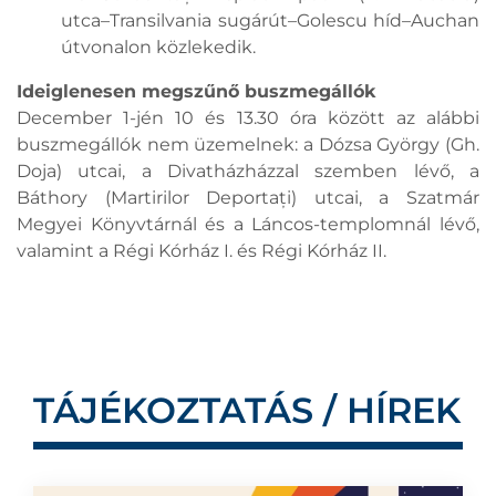
utca–Transilvania sugárút–Golescu híd–Auchan
útvonalon közlekedik.
Ideiglenesen megszűnő buszmegállók
December 1-jén 10 és 13.30 óra között az alábbi
buszmegállók nem üzemelnek: a Dózsa György (Gh.
Doja) utcai, a Divatházházzal szemben lévő, a
Báthory (Martirilor Deportați) utcai, a Szatmár
Megyei Könyvtárnál és a Láncos-templomnál lévő,
valamint a Régi Kórház I. és Régi Kórház II.
TÁJÉKOZTATÁS / HÍREK