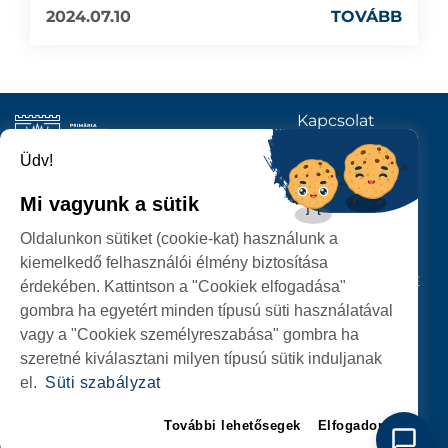
2024.07.10
TOVÁBB
Kapcsolat
KÖVESSENEK
Üdv!
Mi vagyunk a sütik
SZATMÁRNÉMETI
Oldalunkon sütiket (cookie-kat) használunk a
POLGÁRMESTERI HIVATAL
kiemelkedő felhasználói élmény biztosítása
P-ȚA 25 OCTOMBRIE, NR. 1 CORP M, 440026 SATU MARE
érdekében. Kattintson a "Cookiek elfogadása"
gombra ha egyetért minden típusú süti használatával
SZEMÉLYES ADATOK VÉDELME
vagy a "Cookiek személyreszabása" gombra ha
szeretné kiválasztani milyen típusú sütik induljanak
el.
Süti szabályzat
További lehetősegek
Elfogadom