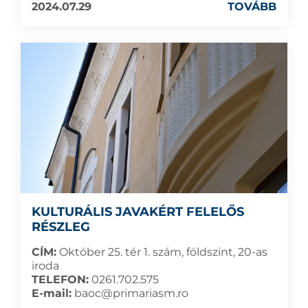
2024.07.29
TOVÁBB
KULTURÁLIS JAVAKÉRT FELELŐS
RÉSZLEG
CÍM:
Október 25. tér 1. szám, földszint, 20-as
iroda
TELEFON:
0261.702.575
E-mail:
baoc@primariasm.ro