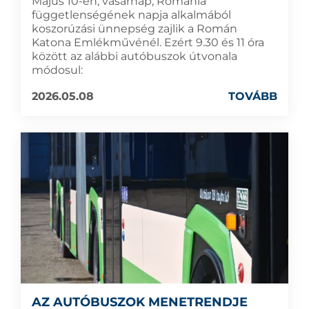
Május 10-én, vasárnap, Románia
függetlenségének napja alkalmából
koszorúzási ünnepség zajlik a Román
Katona Emlékművénél. Ezért 9.30 és 11 óra
között az alábbi autóbuszok útvonala
módosul:
2026.05.08
TOVÁBB
AZ AUTÓBUSZOK MENETRENDJE