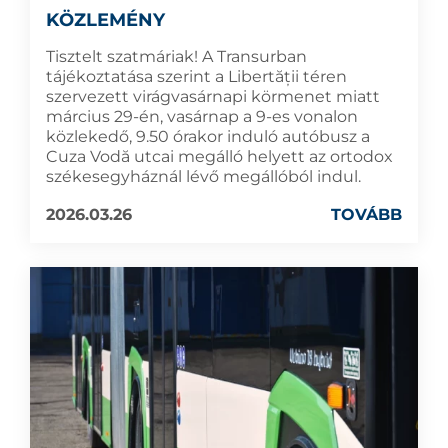
KÖZLEMÉNY
Tisztelt szatmáriak! A Transurban
tájékoztatása szerint a Libertății téren
szervezett virágvasárnapi körmenet miatt
március 29-én, vasárnap a 9-es vonalon
közlekedő, 9.50 órakor induló autóbusz a
Cuza Vodă utcai megálló helyett az ortodox
székesegyháznál lévő megállóból indul.
2026.03.26
TOVÁBB