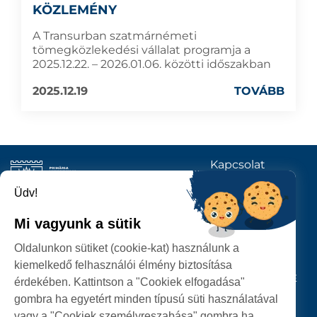
KÖZLEMÉNY
A Transurban szatmárnémeti
tömegközlekedési vállalat programja a
2025.12.22. – 2026.01.06. közötti időszakban
2025.12.19
TOVÁBB
Kapcsolat
KÖVESSENEK
Üdv!
Mi vagyunk a sütik
SZATMÁRNÉMETI
Oldalunkon sütiket (cookie-kat) használunk a
POLGÁRMESTERI HIVATAL
kiemelkedő felhasználói élmény biztosítása
P-ȚA 25 OCTOMBRIE, NR. 1 CORP M, 440026 SATU MARE
érdekében. Kattintson a "Cookiek elfogadása"
gombra ha egyetért minden típusú süti használatával
SZEMÉLYES ADATOK VÉDELME
vagy a "Cookiek személyreszabása" gombra ha