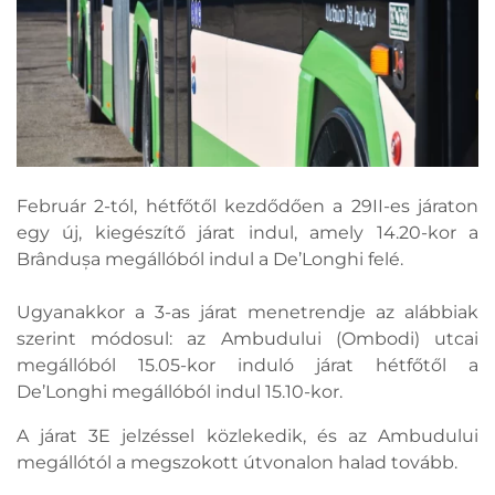
Február 2-tól, hétfőtől kezdődően a 29II-es járaton
egy új, kiegészítő járat indul, amely 14.20-kor a
Brândușa megállóból indul a De’Longhi felé.
Ugyanakkor a 3-as járat menetrendje az alábbiak
szerint módosul: az Ambudului (Ombodi) utcai
megállóból 15.05-kor induló járat hétfőtől a
De’Longhi megállóból indul 15.10-kor.
A járat 3E jelzéssel közlekedik, és az Ambudului
megállótól a megszokott útvonalon halad tovább.