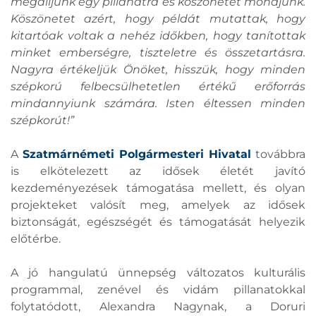
megálljunk egy pillanatra és köszönetet mondjunk.
Köszönetet azért, hogy példát mutattak, hogy
kitartóak voltak a nehéz időkben, hogy tanítottak
minket emberségre, tiszteletre és összetartásra.
Nagyra értékeljük Önöket, hisszük, hogy minden
szépkorú felbecsülhetetlen értékű erőforrás
mindannyiunk számára. Isten éltessen minden
szépkorút!”
A
Szatmárnémeti Polgármesteri Hivatal
továbbra
is elkötelezett az idősek életét javító
kezdeményezések támogatása mellett, és olyan
projekteket valósít meg, amelyek az idősek
biztonságát, egészségét és támogatását helyezik
előtérbe.
A jó hangulatú ünnepség változatos kulturális
programmal, zenével és vidám pillanatokkal
folytatódott, Alexandra Nagynak, a Doruri