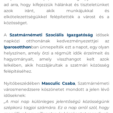
ad arra, hogy kifejezzük hálánkat és tiszteletünket
azok iránt, akik munkájukkal és
elkötelezettségükkel felépítették a várost és a
közösséget.
A
Szatmárnémeti Szociális Igazgatóság
idősek
napközi otthonának kedvezményezettjei az
Iparosotthon
ban ünnepelték ezt a napot, egy olyan
helyszínen, amely őrzi a régmúlt idők érzelmeit és
hagyományait, amely visszhangot kelt azok
lelkében, akik hozzájárultak a szatmári közösség
felépítéséhez.
Nyitóbeszédében
Masculic Csaba
, Szatmárnémeti
városmenedzsere köszönetet mondott a jelen lévő
időseknek:
„A mai nap különleges jelentőségű közösségünk
szépkorú tagjai számára. Ez a nap arról szól, hogy