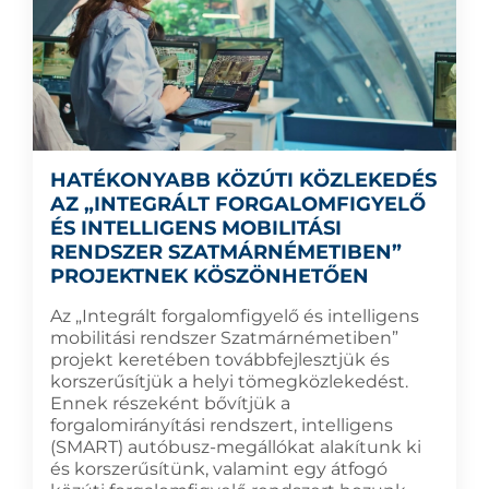
HATÉKONYABB KÖZÚTI KÖZLEKEDÉS
AZ „INTEGRÁLT FORGALOMFIGYELŐ
ÉS INTELLIGENS MOBILITÁSI
RENDSZER SZATMÁRNÉMETIBEN”
PROJEKTNEK KÖSZÖNHETŐEN
Az „Integrált forgalomfigyelő és intelligens
mobilitási rendszer Szatmárnémetiben”
projekt keretében továbbfejlesztjük és
korszerűsítjük a helyi tömegközlekedést.
Ennek részeként bővítjük a
forgalomirányítási rendszert, intelligens
(SMART) autóbusz-megállókat alakítunk ki
és korszerűsítünk, valamint egy átfogó