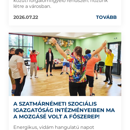
közúti forgalomfigyelő rendszert hozunk
létre a városban.
2026.07.22
TOVÁBB
A SZATMÁRNÉMETI SZOCIÁLIS
IGAZGATÓSÁG INTÉZMÉNYEIBEN MA
A MOZGÁSÉ VOLT A FŐSZEREP!
Energikus, vidám hangulatú napot