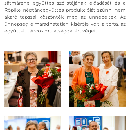
sătmărene együttes szólistájának előadását és a
Röpike néptáncegyüttes produkcióját szűnni nem
akaró tapssal köszönték meg az ünnepeltek. Az
ünnepség elmaradhatatlan kísérője volt a torta, az
együttlét táncos mulatsággal ért véget.