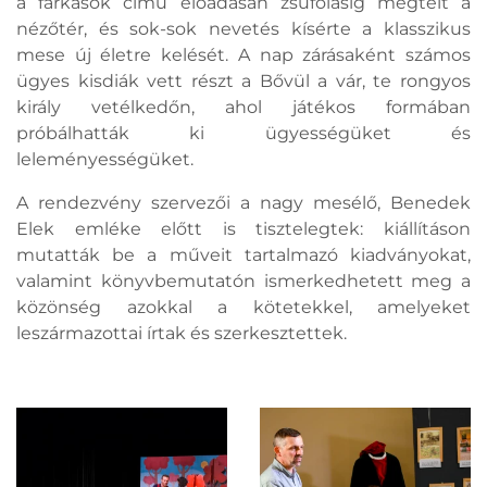
a farkasok című előadásán zsúfolásig megtelt a
nézőtér, és sok-sok nevetés kísérte a klasszikus
mese új életre kelését. A nap zárásaként számos
ügyes kisdiák vett részt a Bővül a vár, te rongyos
király vetélkedőn, ahol játékos formában
próbálhatták ki ügyességüket és
leleményességüket.
A rendezvény szervezői a nagy mesélő, Benedek
Elek emléke előtt is tisztelegtek: kiállításon
mutatták be a műveit tartalmazó kiadványokat,
valamint könyvbemutatón ismerkedhetett meg a
közönség azokkal a kötetekkel, amelyeket
leszármazottai írtak és szerkesztettek.