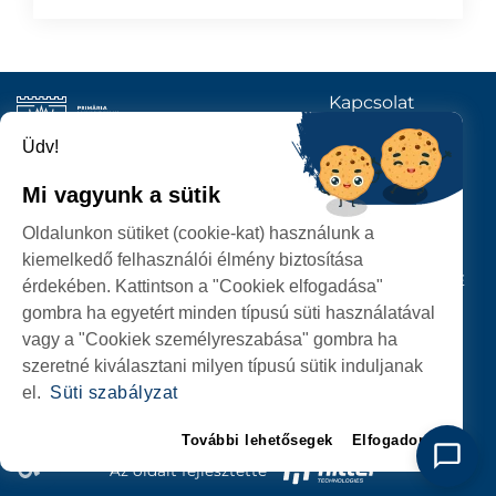
Kapcsolat
KÖVESSENEK
Üdv!
Mi vagyunk a sütik
SZATMÁRNÉMETI
Oldalunkon sütiket (cookie-kat) használunk a
POLGÁRMESTERI HIVATAL
kiemelkedő felhasználói élmény biztosítása
P-ȚA 25 OCTOMBRIE, NR. 1 CORP M, 440026 SATU MARE
érdekében. Kattintson a "Cookiek elfogadása"
gombra ha egyetért minden típusú süti használatával
SZEMÉLYES ADATOK VÉDELME
vagy a "Cookiek személyreszabása" gombra ha
szeretné kiválasztani milyen típusú sütik induljanak
el.
Süti szabályzat
További lehetősegek
Elfogadom
Az oldalt fejlesztette