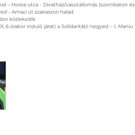
híd – Horea utca - Divatház/vasútállomás (szombaton és
gyed – Amaci út szakaszon halad
ídon közlekedik
, 6 órakor induló járat) a Solidarității negyed – I. Mani