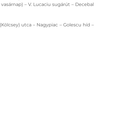
 vasárnap) – V. Lucaciu sugárút – Decebal
u (Kölcsey) utca – Nagypiac – Golescu híd –