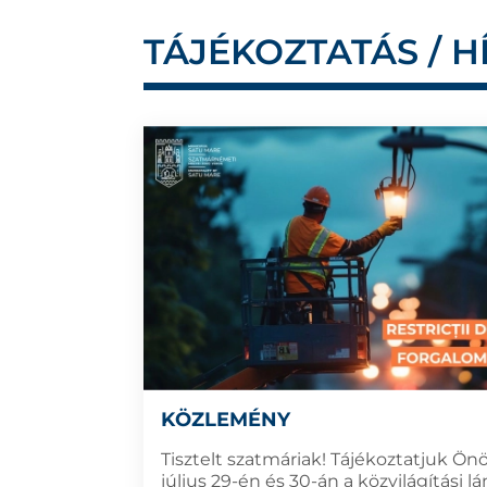
TÁJÉKOZTATÁS / H
KÖZLEMÉNY
Tisztelt szatmáriak! Tájékoztatjuk Ön
július 29-én és 30-án a közvilágítási 