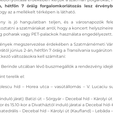
án, hétfőn 7 óráig forgalomkorlátozás lesz érvény
gy az a mellékelt térképen is látható.
ny is jó hangulatban teljen, és a városnapozók felel
atni a szatmáriakat arról, hogy a koncert helyszíneire
ag poharak vagy PET-palackok használata engedélyezett.
zvények megszervezése érdekében a Szatmárnémeti Váro
ától június 2-án, hétfőn 7 óráig a Transilvania sugárúto
kező változásokra kell számítani:
xiu Berinde utcában lévő buszmegállók a rendezvény ide
t terelik el:
olescu híd – Horea utca – vasútállomás – V. Lucaciu su
nduló járat): Batizi út – Sörgyár – Decebal híd – Károlyi ú
-kor és 15.10-kor a Divatháztól induló járatai a Decebal h
 katedrális – Decebal híd – Károlyi út (Kaufland) – Lebăd