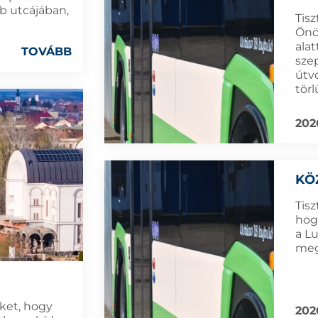
b utcájában,
Tisz
Önök
alat
TOVÁBB
sze
útv
törl
202
KÖ
Tisz
hogy
a Lu
meg
öket, hogy
202