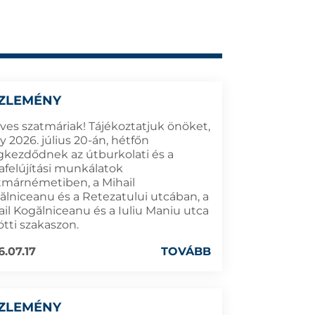
ZLEMÉNY
ves szatmáriak! Tájékoztatjuk önöket,
 2026. július 20-án, hétfőn
kezdődnek az útburkolati és a
dafelújítási munkálatok
tmárnémetiben, a Mihail
ălniceanu és a Retezatului utcában, a
ail Kogălniceanu és a Iuliu Maniu utca
ötti szakaszon.
6.07.17
TOVÁBB
ZLEMÉNY