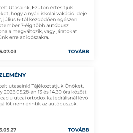
telt Utasaink, Ezúton értesítjük
et, hogy a nyári iskolai vakáció ideje
t, július 6-tól kezdődően egészen
ptember 7-éig több autóbusz
onala megváltozik, vagy járatokat
ünk erre az időszakra.
6.07.03
TOVÁBB
ZLEMÉNY
telt utasaink! Tájékoztatjuk Önöket,
 2026.05.28-án 13 és 14.30 óra között
caciu utcai ortodox katedrálisnál lévő
állót nem érintik az autóbuszok.
6.05.27
TOVÁBB