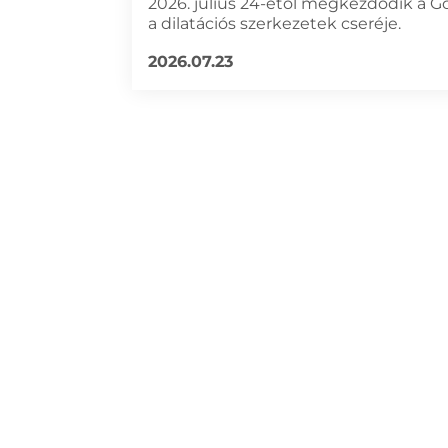
2026. július 24-étől megkezdődik a G
a dilatációs szerkezetek cseréje.
2026.07.23