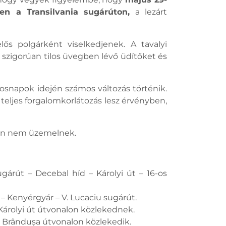
ben a Transilvania sugárúton,
a lezárt
ős polgárként viselkedjenek. A tavalyi
 szigorúan tilos üvegben lévő üdítőket és
snapok idején számos változás történik.
n teljes forgalomkorlátozás lesz érvényben,
jén nem üzemelnek.
gárút – Decebal híd – Károlyi út – 16-os
t – Kenyérgyár – V. Lucaciu sugárút.
íd–Károlyi út útvonalon közlekednek.
a – Brândușa útvonalon közlekedik.