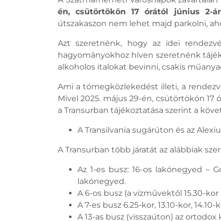
én, csütörtökön 17 órától június 2-
útszakaszon nem lehet majd parkolni, aho
Azt szeretnénk, hogy az idei rendezvé
hagyományokhoz híven szeretnénk tájékozt
alkoholos italokat bevinni, csakis műany
Ami a tömegközlekedést illeti, a rende
Mivel 2025. május 29-én, csütörtökön 17 ór
a Transurban tájékoztatása szerint a követ
A Transilvania sugárúton és az Ale
A Transurban több járatát az alábbiak szerin
Az 1-es busz: 16-os lakónegyed – G
lakónegyed.
A 6-os busz (a vízművektől 15.30-kor i
A 7-es busz 6.25-kor, 13.10-kor, 14.10
A 13-as busz (visszaúton) az ortodox