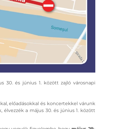
 30. és június 1. között zajló városnapi
al, előadásokkal és koncertekkel várunk
, élvezzék a május 30. és június 1. között
 hogy vegyék figyelembe, hogy
május 29-