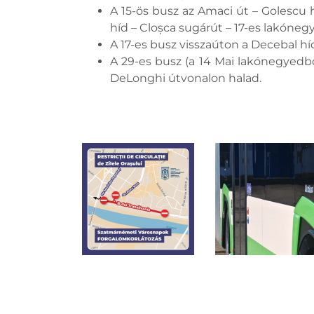
A 15-ös busz az Amaci út – Golescu 
híd – Cloșca sugárút – 17-es lakóne
A 17-es busz visszaúton a Decebal h
A 29-es busz (a 14 Mai lakónegyedből
DeLonghi útvonalon halad.