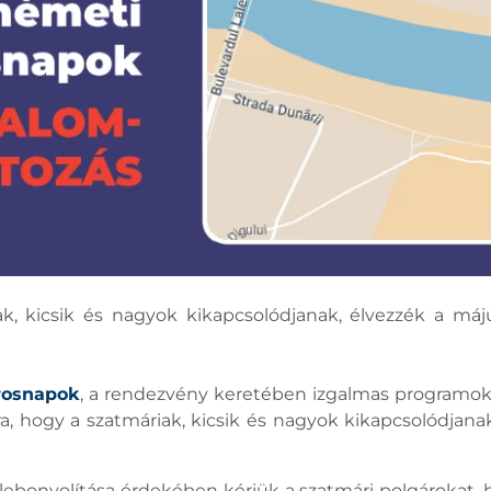
ak, kicsik és nagyok kikapcsolódjanak, élvezzék a május
rosnapok
, a rendezvény keretében izgalmas programokk
a, hogy a szatmáriak, kicsik és nagyok kikapcsolódjanak
lebonyolítása érdekében kérjük a szatmári polgárokat,