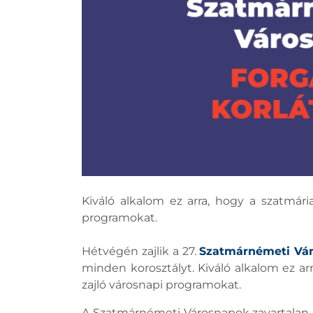
Kiváló alkalom ez arra, hogy a szatmári
programokat.
Hétvégén zajlik a 27.
Szatmárnémeti Vá
minden korosztályt. Kiváló alkalom ez arr
zajló városnapi programokat.
A Szatmárnémeti Városnapok zavartalan 