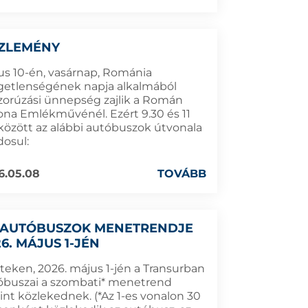
ZLEMÉNY
us 10-én, vasárnap, Románia
getlenségének napja alkalmából
zorúzási ünnepség zajlik a Román
ona Emlékművénél. Ezért 9.30 és 11
 között az alábbi autóbuszok útvonala
osul:
6.05.08
TOVÁBB
 AUTÓBUSZOK MENETRENDJE
6. MÁJUS 1-JÉN
teken, 2026. május 1-jén a Transurban
óbuszai a szombati* menetrend
int közlekednek. (*Az 1-es vonalon 30