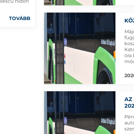
olescu hídon
TOVÁBB
KÖ
Máj
füg
kos
Kat
óra
mód
202
AZ
202
Pén
aut
szer