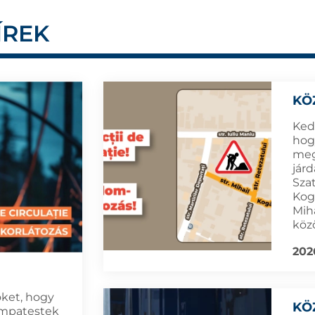
ÍREK
KÖ
Ked
hogy
meg
jár
Sza
Kog
Mih
köz
202
öket, hogy
KÖ
lámpatestek