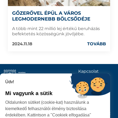
GŐZERŐVEL ÉPÜL A VÁROS
LEGMODERNEBB BÖLCSŐDÉJE
A több mint 22 millió lej értékű beruházás
befektetés közösségünk jövőjébe.
2024.11.18
TOVÁBB
Kapcsolat
KÖVESSENEK
Üdv!
Mi vagyunk a sütik
SZATMÁRNÉMETI
Oldalunkon sütiket (cookie-kat) használunk a
POLGÁRMESTERI HIVATAL
kiemelkedő felhasználói élmény biztosítása
P-ȚA 25 OCTOMBRIE, NR. 1 CORP M, 440026 SATU MARE
érdekében. Kattintson a "Cookiek elfogadása"