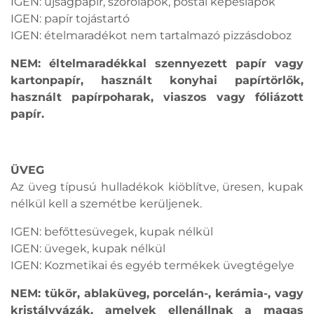
IGEN: újságpapír, szórólapok, postai képeslapok
IGEN: papír tojástartó
IGEN: ételmaradékot nem tartalmazó pizzásdoboz
NEM: éltelmaradékkal szennyezett papír vagy
kartonpapír, használt konyhai papírtörlők,
használt papírpoharak, viaszos vagy fóliázott
papír.
ÜVEG
Az üveg típusú hulladékok kiöblítve, üresen, kupak
nélkül kell a szemétbe kerüljenek.
IGEN: befőttesüvegek, kupak nélkül
IGEN: üvegek, kupak nélkül
IGEN: Kozmetikai és egyéb termékek üvegtégelye
NEM: tükör, ablaküveg, porcelán-, kerámia-, vagy
kristályvázák, amelyek ellenállnak a magas