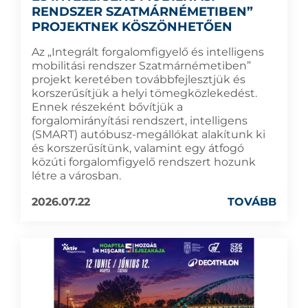
RENDSZER SZATMÁRNÉMETIBEN”
PROJEKTNEK KÖSZÖNHETŐEN
Az „Integrált forgalomfigyelő és intelligens
mobilitási rendszer Szatmárnémetiben”
projekt keretében továbbfejlesztjük és
korszerűsítjük a helyi tömegközlekedést.
Ennek részeként bővítjük a
forgalomirányítási rendszert, intelligens
(SMART) autóbusz-megállókat alakítunk ki
és korszerűsítünk, valamint egy átfogó
közúti forgalomfigyelő rendszert hozunk
létre a városban.
2026.07.22
TOVÁBB