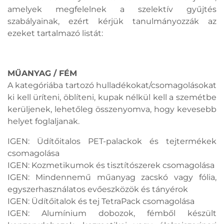
amelyek megfelelnek a szelektív gyűjtés
szabályainak, ezért kérjük tanulmányozzák az
ezeket tartalmazó listát:
MŰANYAG / FÉM
A kategóriába tartozó hulladékokat/csomagolásokat
ki kell üríteni, öblíteni, kupak nélkül kell a szemétbe
kerüljenek, lehetőleg összenyomva, hogy kevesebb
helyet foglaljanak.
IGEN: Üdítőitalos PET-palackok és tejtermékek
csomagolása
IGEN: Kozmetikumok és tisztítószerek csomagolása
IGEN: Mindennemű műanyag zacskó vagy fólia,
egyszerhasználatos evőeszközök és tányérok
IGEN: Üdítőitalok és tej TetraPack csomagolása
IGEN: Alumínium dobozok, fémből készült