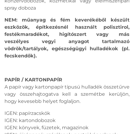
konzervdobozok, kozmetikai vagy élelmiszeripari
spray doboza
NEM: műanyag és fém keverékéből készült
eszközök, építkezésnél használt polisztirol,
festékmaradékot, higítószert vagy más
veszélyes vegyi anyagot tartalmazó
vödrök/tartályok, egészségügyi hulladékok (pl.
fecskendők).
PAPÍR / KARTONPAPÍR
A papír vagy kartonpapír típusú hulladék összetűrve
vagy összehajtogatva kell a szemétbe kerüljön,
hogy kevesebb helyet foglaljon.
IGEN: papírzacskók
IGEN: kartondobozok
IGEN: könyvek, füzetek, magazinok