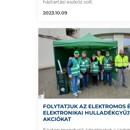
háztartási eszköz volt.
2023.10.09
FOLYTATJUK AZ ELEKTROMOS 
ELEKTRONIKAI HULLADÉKGYŰJ
AKCIÓKAT
Ezúton mondunk köszönetet a szatm