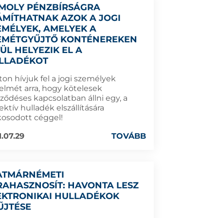
MOLY PÉNZBÍRSÁGRA
ÁMÍTHATNAK AZOK A JOGI
EMÉLYEK, AMELYEK A
EMÉTGYŰJTŐ KONTÉNEREKEN
VÜL HELYEZIK EL A
LLADÉKOT
ton hívjuk fel a jogi személyek
yelmét arra, hogy kötelesek
rződéses kapcsolatban állni egy, a
ektív hulladék elszállítására
kosodott céggel!
1.07.29
TOVÁBB
ATMÁRNÉMETI
RAHASZNOSÍT: HAVONTA LESZ
EKTRONIKAI HULLADÉKOK
ŰJTÉSE