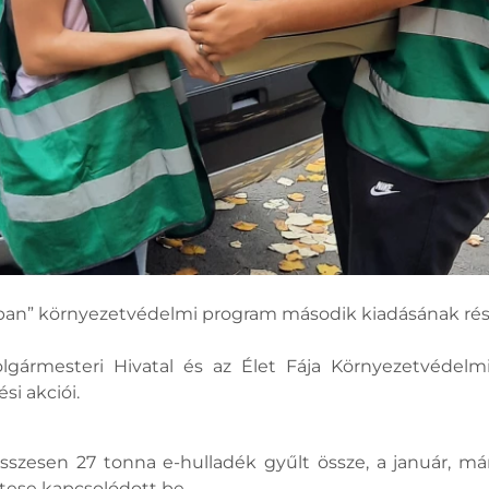
sban” környezetvédelmi program második kiadásának ré
lgármesteri Hivatal és az Élet Fája Környezetvédelm
si akciói.
zesen 27 tonna e-hulladék gyűlt össze, a január, már
tese kapcsolódott be.