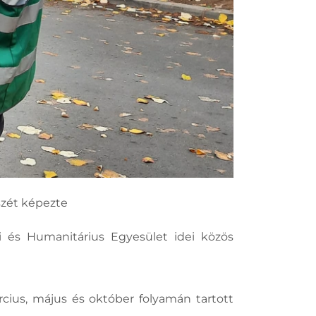
szét képezte
i és Humanitárius Egyesület idei közös
cius, május és október folyamán tartott