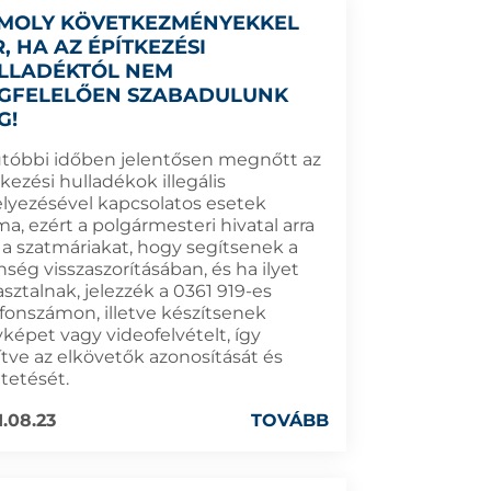
MOLY KÖVETKEZMÉNYEKKEL
, HA AZ ÉPÍTKEZÉSI
LLADÉKTÓL NEM
GFELELŐEN SZABADULUNK
G!
utóbbi időben jelentősen megnőtt az
kezési hulladékok illegális
elyezésével kapcsolatos esetek
a, ezért a polgármesteri hivatal arra
i a szatmáriakat, hogy segítsenek a
nség visszaszorításában, és ha ilyet
sztalnak, jelezzék a 0361 919-es
efonszámon, illetve készítsenek
yképet vagy videofelvételt, így
ítve az elkövetők azonosítását és
tetését.
1.08.23
TOVÁBB