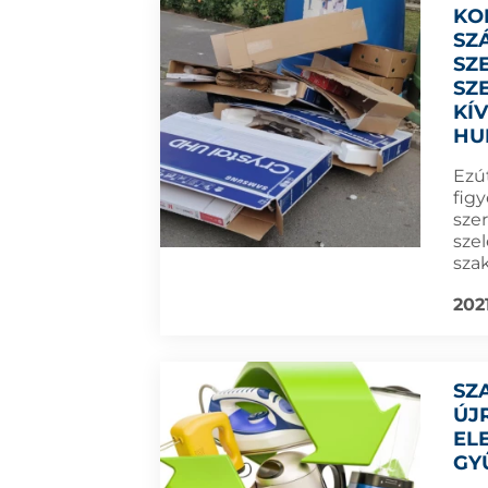
KO
SZ
SZ
SZ
KÍ
HU
Ezú
fig
sze
szel
sza
202
SZ
ÚJ
EL
GY