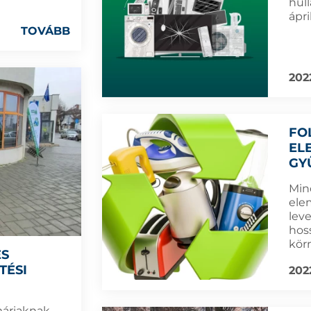
hul
ápri
TOVÁBB
202
FO
EL
GY
Min
ele
leve
hos
kör
ÉS
TÉSI
202
áriaknak,