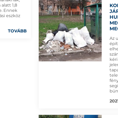
KO
alatt 1,8
le. Ennek
JÁR
ási eszköz
HU
ME
ME
TOVÁBB
Az 
épít
elh
szám
kér
jele
tapa
tel
fén
seg
bün
202