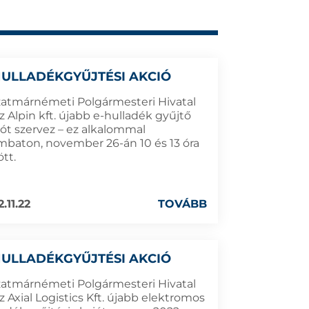
HULLADÉKGYŰJTÉSI AKCIÓ
zatmárnémeti Polgármesteri Hivatal
z Alpin kft. újabb e-hulladék gyűjtő
iót szervez – ez alkalommal
mbaton, november 26-án 10 és 13 óra
tt.
.11.22
TOVÁBB
HULLADÉKGYŰJTÉSI AKCIÓ
zatmárnémeti Polgármesteri Hivatal
z Axial Logistics Kft. újabb elektromos