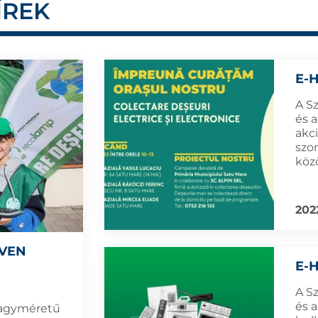
ÍREK
E-
A S
és a
akc
szo
közö
2022
ÍVEN
E-
A S
és a
nagyméretű