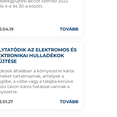
ladékgyűjtési akciót szervez 2022.
lis 4-e és 30-a között.
2.04.19
TOVÁBB
LYTATÓDIK AZ ELEKTROMOS ÉS
EKTRONIKAI HULLADÉKOK
ŰJTÉSE
dezek általában a környezetre káros
meket tartalmaznak, amelyek a
gőbe, a vízbe vagy a talajba kerülve
szú távon káros hatással vannak a
nyezetre.
2.01.27
TOVÁBB