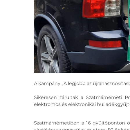
A kampány „A legjobb az újrahasznosítá
Sikeresen zárultak a Szatmárnémeti Po
elektromos és elektronikai hulladékgyűjté
Szatmárnémetiben a 16 gyűjtőponton öss
akciókba az egyesület mintegy 50 önkén