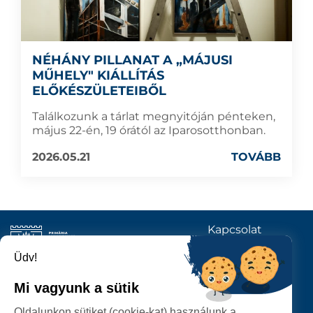
NÉHÁNY PILLANAT A „MÁJUSI
MŰHELY" KIÁLLÍTÁS
ELŐKÉSZÜLETEIBŐL
Találkozunk a tárlat megnyitóján pénteken,
május 22-én, 19 órától az Iparosotthonban.
2026.05.21
TOVÁBB
Kapcsolat
KÖVESSENEK
Üdv!
Mi vagyunk a sütik
SZATMÁRNÉMETI
Oldalunkon sütiket (cookie-kat) használunk a