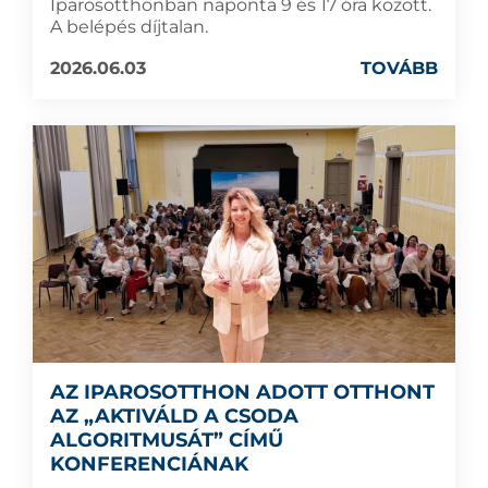
Iparosotthonban naponta 9 és 17 óra között.
A belépés díjtalan.
2026.06.03
TOVÁBB
AZ IPAROSOTTHON ADOTT OTTHONT
AZ „AKTIVÁLD A CSODA
ALGORITMUSÁT” CÍMŰ
KONFERENCIÁNAK