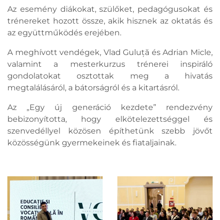
Az esemény diákokat, szülőket, pedagógusokat és
trénereket hozott össze, akik hisznek az oktatás és
az együttműködés erejében.
A meghívott vendégek, Vlad Guluță és Adrian Micle,
valamint a mesterkurzus trénerei inspiráló
gondolatokat osztottak meg a hivatás
megtalálásáról, a bátorságról és a kitartásról.
Az „Egy új generáció kezdete” rendezvény
bebizonyította, hogy elkötelezettséggel és
szenvedéllyel közösen építhetünk szebb jövőt
közösségünk gyermekeinek és fiataljainak.