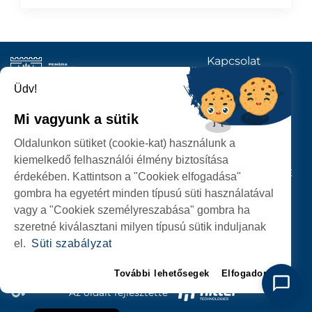
Kapcsolat
KÖVESSENEK
Üdv!
Mi vagyunk a sütik
SZATMÁRNÉMETI
Oldalunkon sütiket (cookie-kat) használunk a
POLGÁRMESTERI HIVATAL
kiemelkedő felhasználói élmény biztosítása
P-ȚA 25 OCTOMBRIE, NR. 1 CORP M, 440026 SATU MARE
érdekében. Kattintson a "Cookiek elfogadása"
gombra ha egyetért minden típusú süti használatával
SZEMÉLYES ADATOK VÉDELME
vagy a "Cookiek személyreszabása" gombra ha
szeretné kiválasztani milyen típusú sütik induljanak
el.
Süti szabályzat
További lehetősegek
Elfogadom
Az oldalt fejlesztette