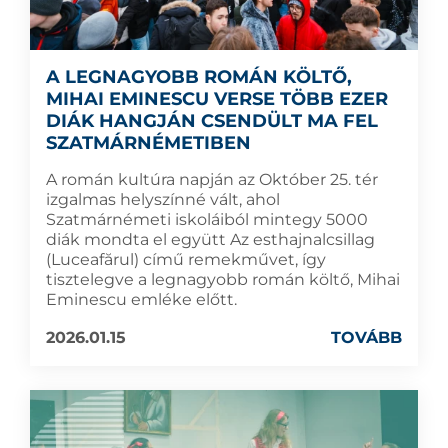
A LEGNAGYOBB ROMÁN KÖLTŐ,
MIHAI EMINESCU VERSE TÖBB EZER
DIÁK HANGJÁN CSENDÜLT MA FEL
SZATMÁRNÉMETIBEN
A román kultúra napján az Október 25. tér
izgalmas helyszínné vált, ahol
Szatmárnémeti iskoláiból mintegy 5000
diák mondta el együtt Az esthajnalcsillag
(Luceafărul) című remekművet, így
tisztelegve a legnagyobb román költő, Mihai
Eminescu emléke előtt.
2026.01.15
TOVÁBB