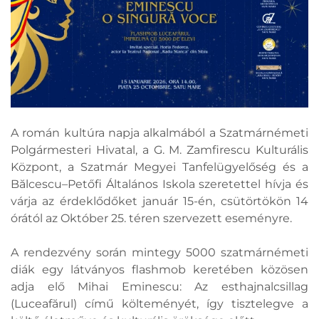
A román kultúra napja alkalmából a Szatmárnémeti
Polgármesteri Hivatal, a G. M. Zamfirescu Kulturális
Központ, a Szatmár Megyei Tanfelügyelőség és a
Bălcescu–Petőfi Általános Iskola szeretettel hívja és
várja az érdeklődőket január 15-én, csütörtökön 14
órától az Október 25. téren szervezett eseményre.
A rendezvény során mintegy 5000 szatmárnémeti
diák egy látványos flashmob keretében közösen
adja elő Mihai Eminescu: Az esthajnalcsillag
(Luceafărul) című költeményét, így tisztelegve a