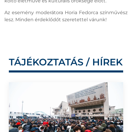
költő életműve és kulturális öröksége előtt.
Az esemény moderátora Horia Fedorca színművész
lesz. Minden érdeklődőt szeretettel várunk!
TÁJÉKOZTATÁS / HÍREK