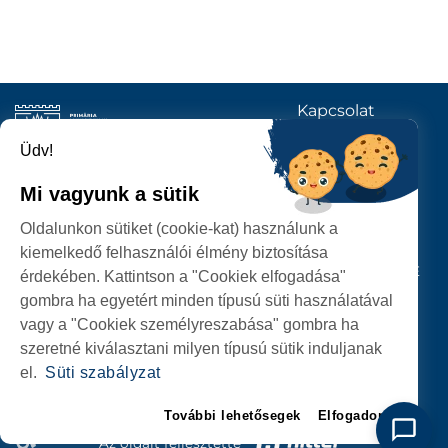
Kapcsolat
KÖVESSENEK
Üdv!
Mi vagyunk a sütik
SZATMÁRNÉMETI
Oldalunkon sütiket (cookie-kat) használunk a
POLGÁRMESTERI HIVATAL
kiemelkedő felhasználói élmény biztosítása
P-ȚA 25 OCTOMBRIE, NR. 1 CORP M, 440026 SATU MARE
érdekében. Kattintson a "Cookiek elfogadása"
gombra ha egyetért minden típusú süti használatával
SZEMÉLYES ADATOK VÉDELME
vagy a "Cookiek személyreszabása" gombra ha
szeretné kiválasztani milyen típusú sütik induljanak
el.
Süti szabályzat
További lehetősegek
Elfogadom
Az oldalt fejlesztette