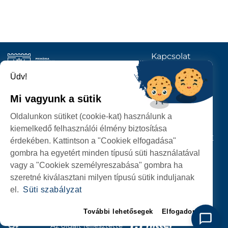
Kapcsolat
KÖVESSENEK
Üdv!
Mi vagyunk a sütik
SZATMÁRNÉMETI
Oldalunkon sütiket (cookie-kat) használunk a
POLGÁRMESTERI HIVATAL
kiemelkedő felhasználói élmény biztosítása
P-ȚA 25 OCTOMBRIE, NR. 1 CORP M, 440026 SATU MARE
érdekében. Kattintson a "Cookiek elfogadása"
gombra ha egyetért minden típusú süti használatával
SZEMÉLYES ADATOK VÉDELME
vagy a "Cookiek személyreszabása" gombra ha
szeretné kiválasztani milyen típusú sütik induljanak
el.
Süti szabályzat
További lehetősegek
Elfogadom
Az oldalt fejlesztette