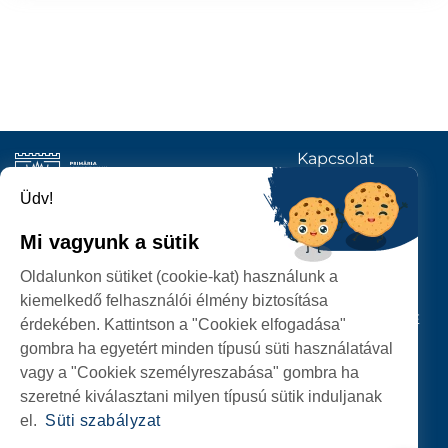
Kapcsolat
KÖVESSENEK
Üdv!
Mi vagyunk a sütik
SZATMÁRNÉMETI
Oldalunkon sütiket (cookie-kat) használunk a
POLGÁRMESTERI HIVATAL
kiemelkedő felhasználói élmény biztosítása
P-ȚA 25 OCTOMBRIE, NR. 1 CORP M, 440026 SATU MARE
érdekében. Kattintson a "Cookiek elfogadása"
gombra ha egyetért minden típusú süti használatával
SZEMÉLYES ADATOK VÉDELME
vagy a "Cookiek személyreszabása" gombra ha
szeretné kiválasztani milyen típusú sütik induljanak
el.
Süti szabályzat