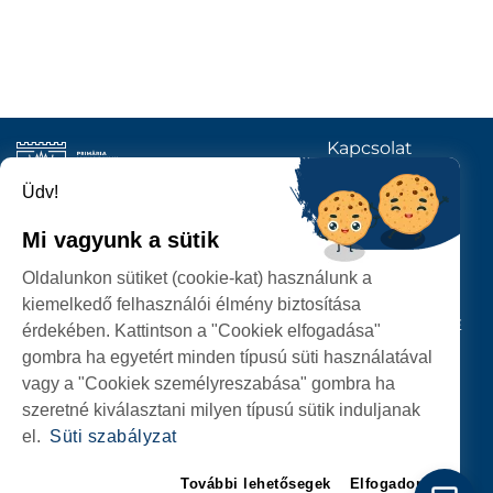
Kapcsolat
KÖVESSENEK
Üdv!
Mi vagyunk a sütik
SZATMÁRNÉMETI
Oldalunkon sütiket (cookie-kat) használunk a
POLGÁRMESTERI HIVATAL
kiemelkedő felhasználói élmény biztosítása
P-ȚA 25 OCTOMBRIE, NR. 1 CORP M, 440026 SATU MARE
érdekében. Kattintson a "Cookiek elfogadása"
gombra ha egyetért minden típusú süti használatával
SZEMÉLYES ADATOK VÉDELME
vagy a "Cookiek személyreszabása" gombra ha
szeretné kiválasztani milyen típusú sütik induljanak
el.
Süti szabályzat
További lehetősegek
Elfogadom