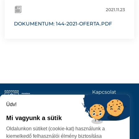
2021.11.23
DOKUMENTUM: 144-2021-OFERTA.PDF
Kapcsolat
KÖVESSENEK
Üdv!
Mi vagyunk a sütik
SZATMÁRNÉMETI
Oldalunkon sütiket (cookie-kat) használunk a
POLGÁRMESTERI HIVATAL
kiemelkedő felhasználói élmény biztosítása